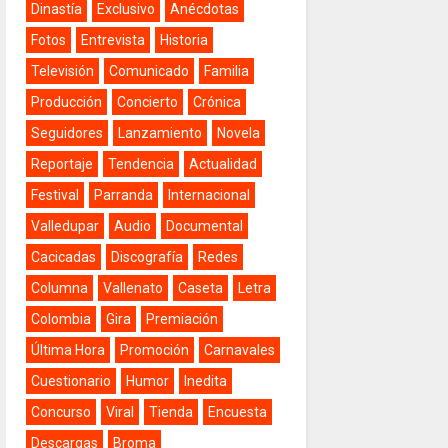
Dinastía
Exclusivo
Anécdotas
Fotos
Entrevista
Historia
Televisión
Comunicado
Familia
Producción
Concierto
Crónica
Seguidores
Lanzamiento
Novela
Reportaje
Tendencia
Actualidad
Festival
Parranda
Internacional
Valledupar
Audio
Documental
Cacicadas
Discografía
Redes
Columna
Vallenato
Caseta
Letra
Colombia
Gira
Premiación
Última Hora
Promoción
Carnavales
Cuestionario
Humor
Inedita
Concurso
Viral
Tienda
Encuesta
Descargas
Broma