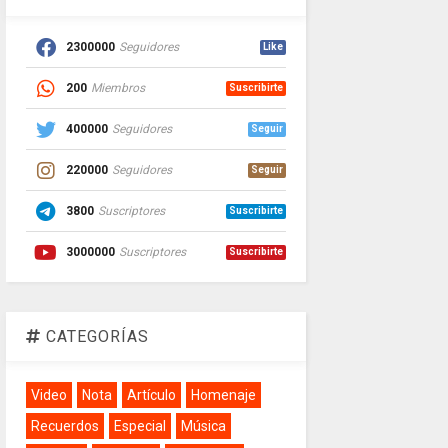
2300000
Seguidores
Like
200
Miembros
Suscribirte
400000
Seguidores
Seguir
220000
Seguidores
Seguir
3800
Suscriptores
Suscribirte
3000000
Suscriptores
Suscribirte
CATEGORÍAS
Video
Nota
Artículo
Homenaje
Recuerdos
Especial
Música