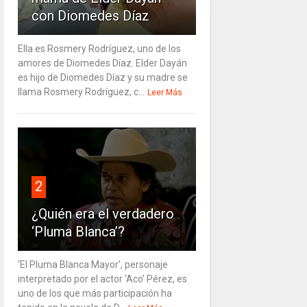
con Diomedes Díaz
Ella es Rosmery Rodríguez, uno de los
amores de Diomedes Díaz. Elder Dayán
es hijo de Diomedes Díaz y su madre se
llama Rosmery Rodríguez, c...
Leer Más
2
¿Quién era el verdadero
‘Pluma Blanca’?
‘El Pluma Blanca Mayor’, personaje
interpretado por el actor ‘Aco’ Pérez, es
uno de los que más participación ha