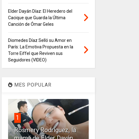
Elder Dayán Díaz: El Heredero del
Cacique que Guarda la Última
Canción de Ómar Geles
Diomedes Díaz Selló su Amor en
París: La Emotiva Propuesta en la
Torre Eiffel que Reviven sus
Seguidores (VIDEO)
MES POPULAR
1
Rosmery Rodríguez, la
mamá de Elder Dayán