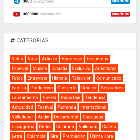
3800
Suscriptores
Suscribirte
3000000
Suscriptores
Suscribirte
CATEGORÍAS
Video
Nota
Artículo
Homenaje
Recuerdos
Especial
Música
Dinastía
Exclusivo
Anécdotas
Fotos
Entrevista
Historia
Televisión
Comunicado
Familia
Producción
Concierto
Crónica
Seguidores
Lanzamiento
Novela
Reportaje
Tendencia
Actualidad
Festival
Parranda
Internacional
Valledupar
Audio
Documental
Cacicadas
Discografía
Redes
Columna
Vallenato
Caseta
Letra
Colombia
Gira
Premiación
Última Hora