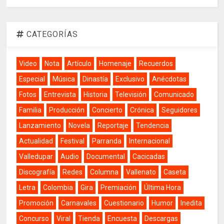
CATEGORÍAS
Video
Nota
Artículo
Homenaje
Recuerdos
Especial
Música
Dinastía
Exclusivo
Anécdotas
Fotos
Entrevista
Historia
Televisión
Comunicado
Familia
Producción
Concierto
Crónica
Seguidores
Lanzamiento
Novela
Reportaje
Tendencia
Actualidad
Festival
Parranda
Internacional
Valledupar
Audio
Documental
Cacicadas
Discografía
Redes
Columna
Vallenato
Caseta
Letra
Colombia
Gira
Premiación
Última Hora
Promoción
Carnavales
Cuestionario
Humor
Inedita
Concurso
Viral
Tienda
Encuesta
Descargas