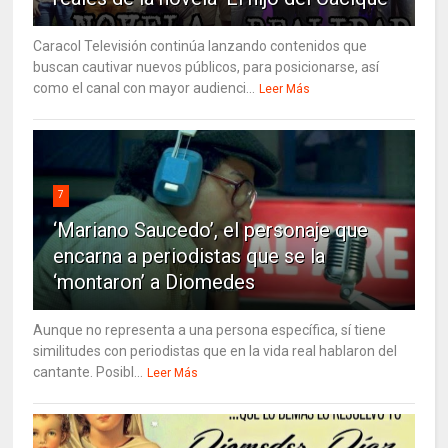
Caracol Televisión continúa lanzando contenidos que
buscan cautivar nuevos públicos, para posicionarse, así
como el canal con mayor audienci...
Leer Más
7
‘Mariano Saucedo’, el personaje que
encarna a periodistas que se la
‘montaron’ a Diomedes
Aunque no representa a una persona específica, sí tiene
similitudes con periodistas que en la vida real hablaron del
cantante. Posibl...
Leer Más