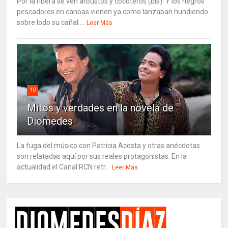
Por la ribera se ven arbustos y cocoteros (bis). Y los negros
pescadores en canoas vienen ya como lanzaban hundiendo
sobre lodo su cañal....
Leer Más
10
Mitos y verdades en la novela de
Diomedes
La fuga del músico con Patricia Acosta y otras anécdotas
son relatadas aquí por sus reales protagonistas. En la
actualidad el Canal RCN retr...
Leer Más