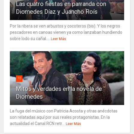
Las cuatro fiestas en parranda con
Diomedes Díaz y Juancho Roís
Por la ribera se ven arbustos y cocoteros (bis). Y los negros
pescadores en canoas vienen ya como lanzaban hundiendo
sobre lodo su cañal....
Leer Más
10
Mitos y verdades en la novela de
Diomedes
La fuga del músico con Patricia Acosta y otras anécdotas
son relatadas aquí por sus reales protagonistas. En la
actualidad el Canal RCN retr...
Leer Más