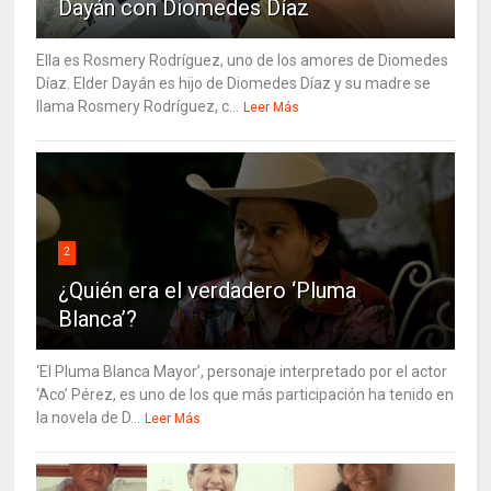
Dayán con Diomedes Díaz
Ella es Rosmery Rodríguez, uno de los amores de Diomedes
Díaz. Elder Dayán es hijo de Diomedes Díaz y su madre se
llama Rosmery Rodríguez, c...
Leer Más
2
¿Quién era el verdadero ‘Pluma
Blanca’?
‘El Pluma Blanca Mayor’, personaje interpretado por el actor
‘Aco’ Pérez, es uno de los que más participación ha tenido en
la novela de D...
Leer Más