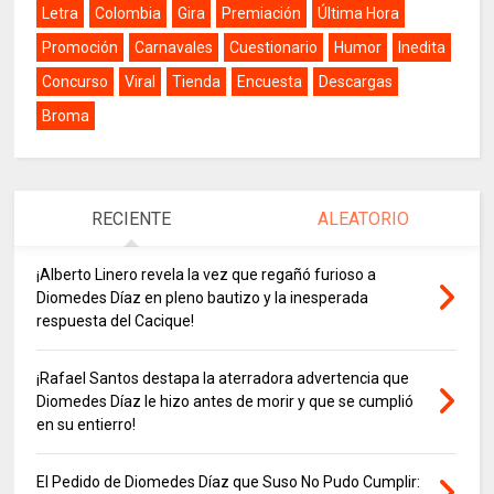
Letra
Colombia
Gira
Premiación
Última Hora
Promoción
Carnavales
Cuestionario
Humor
Inedita
Concurso
Viral
Tienda
Encuesta
Descargas
Broma
RECIENTE
ALEATORIO
¡Alberto Linero revela la vez que regañó furioso a
Diomedes Díaz en pleno bautizo y la inesperada
respuesta del Cacique!
¡Rafael Santos destapa la aterradora advertencia que
Diomedes Díaz le hizo antes de morir y que se cumplió
en su entierro!
El Pedido de Diomedes Díaz que Suso No Pudo Cumplir: