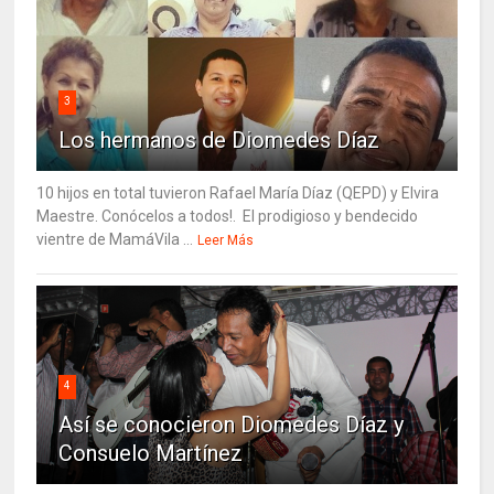
3
Los hermanos de Diomedes Díaz
10 hijos en total tuvieron Rafael María Díaz (QEPD) y Elvira
Maestre. Conócelos a todos!. El prodigioso y bendecido
vientre de MamáVila ...
Leer Más
4
Así se conocieron Diomedes Díaz y
Consuelo Martínez