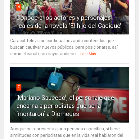
6
Conoce a los actores y personajes
reales de la novela ‘El hijo del Cacique’
Caracol Televisión continúa lanzando contenidos que
buscan cautivar nuevos públicos, para posicionarse, así
como el canal con mayor audienci...
Leer Más
7
‘Mariano Saucedo’, el personaje que
encarna a periodistas que se la
‘montaron’ a Diomedes
Aunque no representa a una persona específica, sí tiene
similitudes con periodistas que en la vida real hablaron del