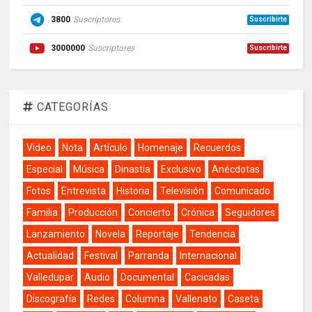
3800
Suscriptores
Suscribirte
3000000
Suscriptores
Suscribirte
CATEGORÍAS
Video
Nota
Artículo
Homenaje
Recuerdos
Especial
Música
Dinastía
Exclusivo
Anécdotas
Fotos
Entrevista
Historia
Televisión
Comunicado
Familia
Producción
Concierto
Crónica
Seguidores
Lanzamiento
Novela
Reportaje
Tendencia
Actualidad
Festival
Parranda
Internacional
Valledupar
Audio
Documental
Cacicadas
Discografía
Redes
Columna
Vallenato
Caseta