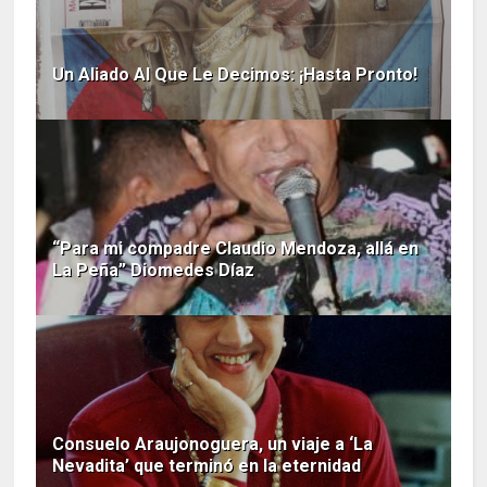
Un Aliado Al Que Le Decimos: ¡Hasta Pronto!
“Para mi compadre Claudio Mendoza, allá en
La Peña” Diomedes Díaz
Consuelo Araujonoguera, un viaje a ‘La
Nevadita’ que terminó en la eternidad