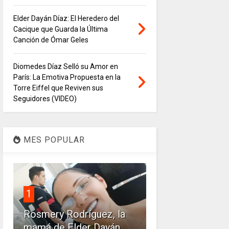
Elder Dayán Díaz: El Heredero del
Cacique que Guarda la Última
Canción de Ómar Geles
Diomedes Díaz Selló su Amor en
París: La Emotiva Propuesta en la
Torre Eiffel que Reviven sus
Seguidores (VIDEO)
MES POPULAR
1
Rosmery Rodríguez, la
mamá de Elder Dayán