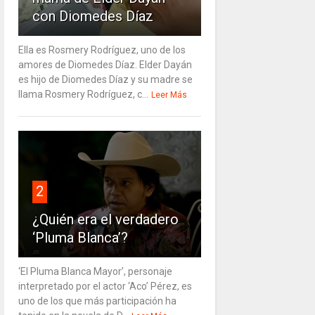
con Diomedes Díaz
Ella es Rosmery Rodríguez, uno de los
amores de Diomedes Díaz. Elder Dayán
es hijo de Diomedes Díaz y su madre se
llama Rosmery Rodríguez, c...
Leer Más
2
¿Quién era el verdadero
‘Pluma Blanca’?
‘El Pluma Blanca Mayor’, personaje
interpretado por el actor ‘Aco’ Pérez, es
uno de los que más participación ha