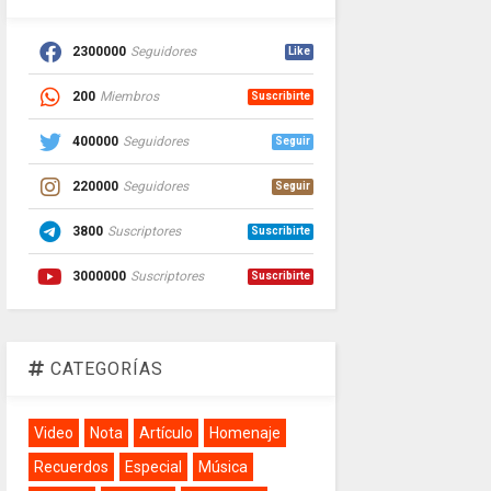
2300000
Seguidores
Like
200
Miembros
Suscribirte
400000
Seguidores
Seguir
220000
Seguidores
Seguir
3800
Suscriptores
Suscribirte
3000000
Suscriptores
Suscribirte
CATEGORÍAS
Video
Nota
Artículo
Homenaje
Recuerdos
Especial
Música