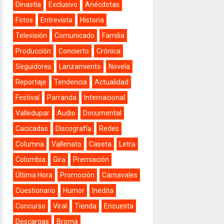
Dinastía
Exclusivo
Anécdotas
Fotos
Entrevista
Historia
Televisión
Comunicado
Familia
Producción
Concierto
Crónica
Seguidores
Lanzamiento
Novela
Reportaje
Tendencia
Actualidad
Festival
Parranda
Internacional
Valledupar
Audio
Documental
Cacicadas
Discografía
Redes
Columna
Vallenato
Caseta
Letra
Colombia
Gira
Premiación
Última Hora
Promoción
Carnavales
Cuestionario
Humor
Inedita
Concurso
Viral
Tienda
Encuesta
Descargas
Broma