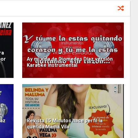
ra
por
Ay mi vida de Diomedes Díaz versión
Karaoke Instrumental
íaz
Revista 15 Minutos hace perfil la
querida Mama Vila