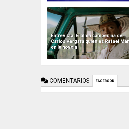
Entrevista: El alma campesina de
Carlos Vergara quien es Rafael Mar
en la novela
COMENTARIOS
FACEBOOK