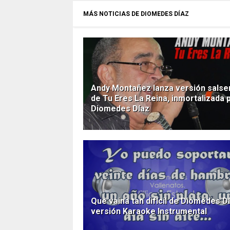
MÁS NOTICIAS DE DIOMEDES DÍAZ
Andy Montañez lanza versión salse
de Tu Eres La Reina, inmortalizada 
Diomedes Díaz
Que vaina tan difícil de Diomedes D
versión Karaoke Instrumental