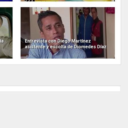
ía
Entrevista con Diego Martínez
asistente y escolta de Diomedes Díaz