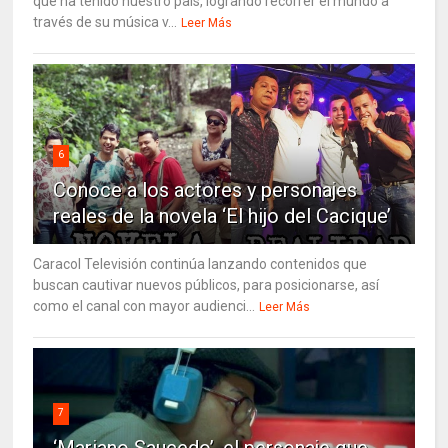
que ha tenido nuestro país, logrando recorrer el mundo a
través de su música v...
Leer Más
6
Conoce a los actores y personajes
reales de la novela ‘El hijo del Cacique’
Caracol Televisión continúa lanzando contenidos que
buscan cautivar nuevos públicos, para posicionarse, así
como el canal con mayor audienci...
Leer Más
7
‘Mariano Saucedo’, el personaje que