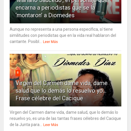
encarna a periodistas que se la
‘montaron’ a Diomedes
Aunque no representa a una persona específica, sí tiene
similitudes con periodistas que en la vida real hablaron del
cantante. Posibl...
Leer Más
8
Virgen del Carmen dame vida, dame
salud que lo demás lo resuelvo yo…
Frase célebre del Cacique
Virgen del Carmen dame vida, dame salud, que lo demás lo
resuelvo yo, es una de las tantas frases célebres del Cacique
de la Junta para...
Leer Más