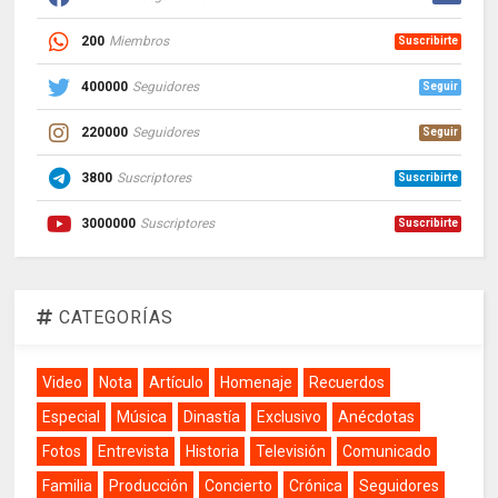
200
Miembros
Suscribirte
400000
Seguidores
Seguir
220000
Seguidores
Seguir
3800
Suscriptores
Suscribirte
3000000
Suscriptores
Suscribirte
CATEGORÍAS
Video
Nota
Artículo
Homenaje
Recuerdos
Especial
Música
Dinastía
Exclusivo
Anécdotas
Fotos
Entrevista
Historia
Televisión
Comunicado
Familia
Producción
Concierto
Crónica
Seguidores