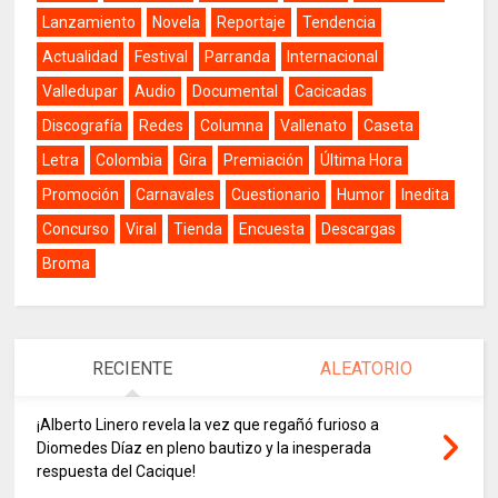
Lanzamiento
Novela
Reportaje
Tendencia
Actualidad
Festival
Parranda
Internacional
Valledupar
Audio
Documental
Cacicadas
Discografía
Redes
Columna
Vallenato
Caseta
Letra
Colombia
Gira
Premiación
Última Hora
Promoción
Carnavales
Cuestionario
Humor
Inedita
Concurso
Viral
Tienda
Encuesta
Descargas
Broma
RECIENTE
ALEATORIO
¡Alberto Linero revela la vez que regañó furioso a
Diomedes Díaz en pleno bautizo y la inesperada
respuesta del Cacique!