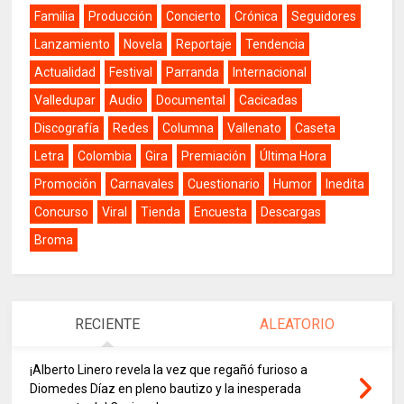
Familia
Producción
Concierto
Crónica
Seguidores
Lanzamiento
Novela
Reportaje
Tendencia
Actualidad
Festival
Parranda
Internacional
Valledupar
Audio
Documental
Cacicadas
Discografía
Redes
Columna
Vallenato
Caseta
Letra
Colombia
Gira
Premiación
Última Hora
Promoción
Carnavales
Cuestionario
Humor
Inedita
Concurso
Viral
Tienda
Encuesta
Descargas
Broma
RECIENTE
ALEATORIO
¡Alberto Linero revela la vez que regañó furioso a
Diomedes Díaz en pleno bautizo y la inesperada