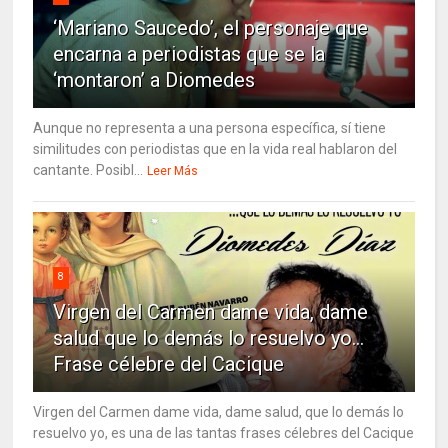
‘Mariano Saucedo’, el personaje que
encarna a periodistas que se la
‘montaron’ a Diomedes
Aunque no representa a una persona específica, sí tiene
similitudes con periodistas que en la vida real hablaron del
cantante. Posibl...
Leer Más
8
Virgen del Carmen dame vida, dame
salud que lo demás lo resuelvo yo…
Frase célebre del Cacique
Virgen del Carmen dame vida, dame salud, que lo demás lo
resuelvo yo, es una de las tantas frases célebres del Cacique