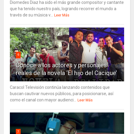
Diomedes Diaz ha sido el más grande compositor y cantante
que ha tenido nuestro país, logrando recorrer el mundo a
través de su música v...
Leer Más
6
Conoce a los actores y personajes
reales de la novela ‘El hijo del Cacique’
Caracol Televisión continúa lanzando contenidos que
buscan cautivar nuevos públicos, para posicionarse, así
como el canal con mayor audienci...
Leer Más
7