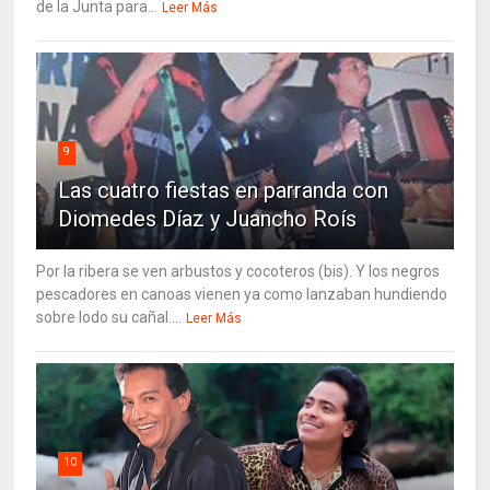
de la Junta para...
Leer Más
9
Las cuatro fiestas en parranda con
Diomedes Díaz y Juancho Roís
Por la ribera se ven arbustos y cocoteros (bis). Y los negros
pescadores en canoas vienen ya como lanzaban hundiendo
sobre lodo su cañal....
Leer Más
10