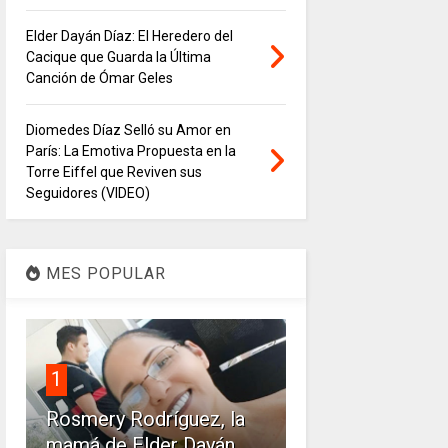
Elder Dayán Díaz: El Heredero del
Cacique que Guarda la Última
Canción de Ómar Geles
Diomedes Díaz Selló su Amor en
París: La Emotiva Propuesta en la
Torre Eiffel que Reviven sus
Seguidores (VIDEO)
MES POPULAR
1
Rosmery Rodríguez, la
mamá de Elder Dayán