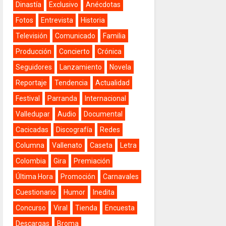
Dinastía
Exclusivo
Anécdotas
Fotos
Entrevista
Historia
Televisión
Comunicado
Familia
Producción
Concierto
Crónica
Seguidores
Lanzamiento
Novela
Reportaje
Tendencia
Actualidad
Festival
Parranda
Internacional
Valledupar
Audio
Documental
Cacicadas
Discografía
Redes
Columna
Vallenato
Caseta
Letra
Colombia
Gira
Premiación
Última Hora
Promoción
Carnavales
Cuestionario
Humor
Inedita
Concurso
Viral
Tienda
Encuesta
Descargas
Broma