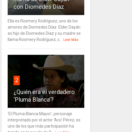
con Diomedes Díaz
Ella es Rosmery Rodríguez, uno de los
amores de Diomedes Díaz. Elder Dayán
es hijo de Diomedes Díaz y su madre se
llama Rosmery Rodríguez, c...
Leer Más
2
¿Quién era el verdadero
‘Pluma Blanca’?
‘El Pluma Blanca Mayor’, personaje
interpretado por el actor ‘Aco’ Pérez, es
uno de los que más participación ha