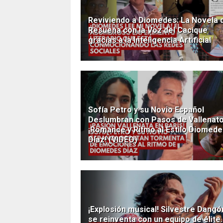
Reviviendo a Diomedes: La Novela 
Resuena con la Voz del Cacique
gracias a la Inteligencia Artificial
Sofía Petro y su Novio Español
Deslumbran con Pasos de Vallenato
¡Romance y Ritmo al Estilo Diomed
Díaz! (VIDEO)
¡Explosión musical! Silvestre Dangó
se reinventa con un equipo de élite.