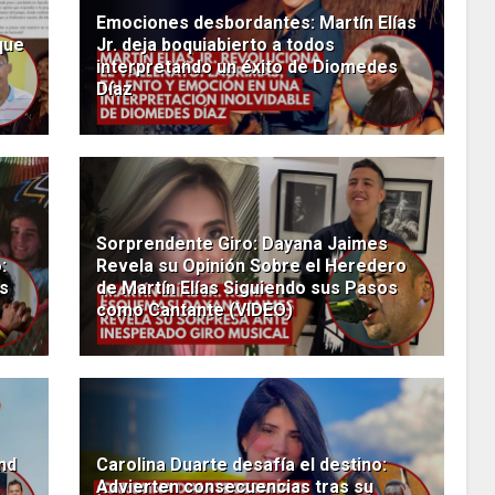
Emociones desbordantes: Martín Elías
que
Jr. deja boquiabierto a todos
interpretando un éxito de Diomedes
Díaz
Sorprendente Giro: Dayana Jaimes
:
Revela su Opinión Sobre el Heredero
es
de Martín Elías Siguiendo sus Pasos
como Cantante (VIDEO)
nd
Carolina Duarte desafía el destino:
Advierten consecuencias tras su