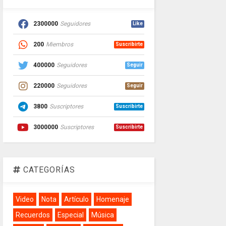
2300000
Seguidores
Like
200
Miembros
Suscribirte
400000
Seguidores
Seguir
220000
Seguidores
Seguir
3800
Suscriptores
Suscribirte
3000000
Suscriptores
Suscribirte
CATEGORÍAS
Video
Nota
Artículo
Homenaje
Recuerdos
Especial
Música