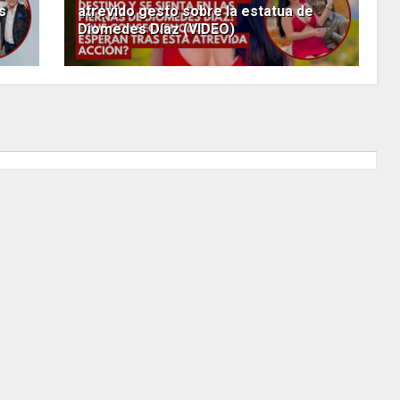
s
atrevido gesto sobre la estatua de
Diomedes Díaz (VIDEO)