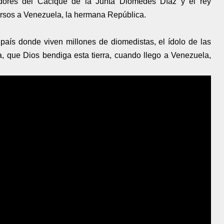
dores del Cacique de la Junta Diomedes Díaz y el rey
ersos a Venezuela, la hermana República.
aís donde viven millones de diomedistas, el ídolo de las
, que Dios bendiga esta tierra, cuando llego a Venezuela,