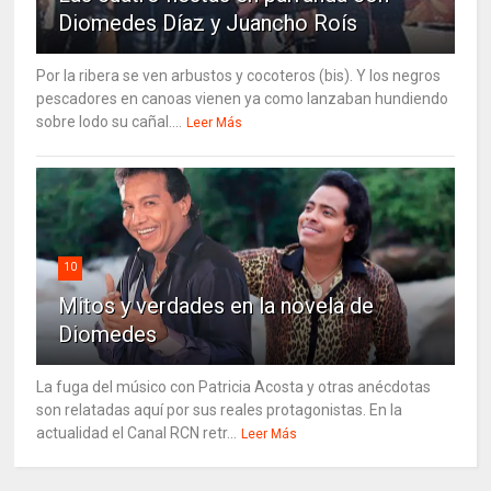
Diomedes Díaz y Juancho Roís
Por la ribera se ven arbustos y cocoteros (bis). Y los negros
pescadores en canoas vienen ya como lanzaban hundiendo
sobre lodo su cañal....
Leer Más
10
Mitos y verdades en la novela de
Diomedes
La fuga del músico con Patricia Acosta y otras anécdotas
son relatadas aquí por sus reales protagonistas. En la
actualidad el Canal RCN retr...
Leer Más