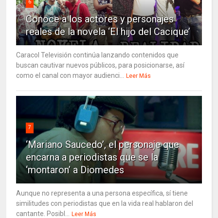
6
Conoce a los actores y personajes
reales de la novela ‘El hijo del Cacique’
Caracol Televisión continúa lanzando contenidos que
buscan cautivar nuevos públicos, para posicionarse, así
como el canal con mayor audienci...
Leer Más
7
‘Mariano Saucedo’, el personaje que
encarna a periodistas que se la
‘montaron’ a Diomedes
Aunque no representa a una persona específica, sí tiene
similitudes con periodistas que en la vida real hablaron del
cantante. Posibl...
Leer Más