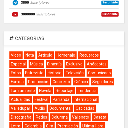
3800
Suscriptores
Suscribirte
3000000
Suscriptores
Suscribirte
CATEGORÍAS
Video
Nota
Artículo
Homenaje
Recuerdos
Especial
Música
Dinastía
Exclusivo
Anécdotas
Fotos
Entrevista
Historia
Televisión
Comunicado
Familia
Producción
Concierto
Crónica
Seguidores
Lanzamiento
Novela
Reportaje
Tendencia
Actualidad
Festival
Parranda
Internacional
Valledupar
Audio
Documental
Cacicadas
Discografía
Redes
Columna
Vallenato
Caseta
Letra
Colombia
Gira
Premiación
Última Hora