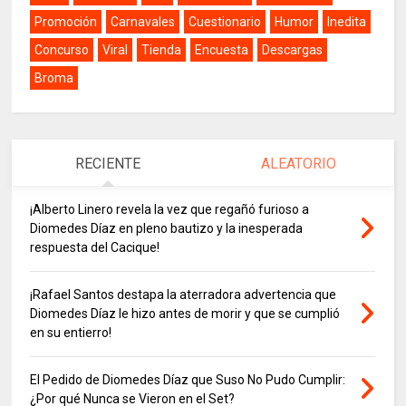
Promoción
Carnavales
Cuestionario
Humor
Inedita
Concurso
Viral
Tienda
Encuesta
Descargas
Broma
RECIENTE
ALEATORIO
¡Alberto Linero revela la vez que regañó furioso a
Diomedes Díaz en pleno bautizo y la inesperada
respuesta del Cacique!
¡Rafael Santos destapa la aterradora advertencia que
Diomedes Díaz le hizo antes de morir y que se cumplió
en su entierro!
El Pedido de Diomedes Díaz que Suso No Pudo Cumplir:
¿Por qué Nunca se Vieron en el Set?