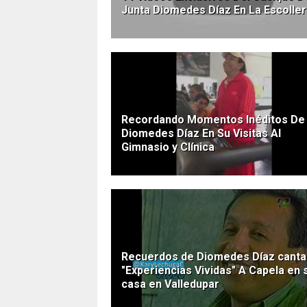
Junta Diomedes Díaz En La Escolle
Recordando Momentos Inéditos De
Diomedes Díaz En Su Visitas Al
Gimnasio y Clínica
Recuerdos de Diomedes Díaz cant
"Experiencias Vividas" A Capela en 
casa en Valledupar