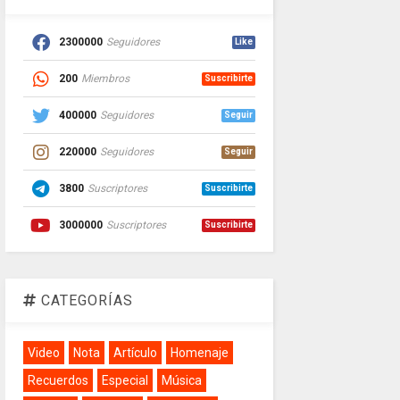
2300000
Seguidores
Like
200
Miembros
Suscribirte
400000
Seguidores
Seguir
220000
Seguidores
Seguir
3800
Suscriptores
Suscribirte
3000000
Suscriptores
Suscribirte
CATEGORÍAS
Video
Nota
Artículo
Homenaje
Recuerdos
Especial
Música