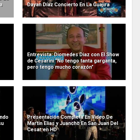
ra
Dayan Díaz Concierto En La Guajira
Entrevista: Diomedes Diaz con El Show
de Cesarini "No tengo tanta garganta,
pero tengo mucho corazón"
ando
Presentación Completa En Video De
su
Martin Elias y Juancho En San Juan Del
Cesar en HD