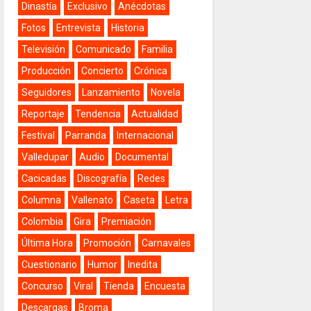
Dinastía
Exclusivo
Anécdotas
Fotos
Entrevista
Historia
Televisión
Comunicado
Familia
Producción
Concierto
Crónica
Seguidores
Lanzamiento
Novela
Reportaje
Tendencia
Actualidad
Festival
Parranda
Internacional
Valledupar
Audio
Documental
Cacicadas
Discografía
Redes
Columna
Vallenato
Caseta
Letra
Colombia
Gira
Premiación
Última Hora
Promoción
Carnavales
Cuestionario
Humor
Inedita
Concurso
Viral
Tienda
Encuesta
Descargas
Broma