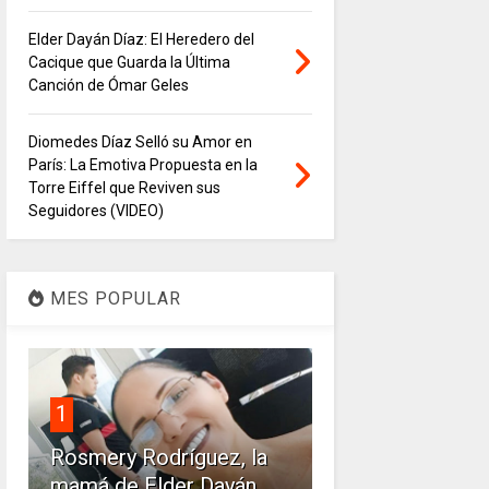
Elder Dayán Díaz: El Heredero del
Cacique que Guarda la Última
Canción de Ómar Geles
Diomedes Díaz Selló su Amor en
París: La Emotiva Propuesta en la
Torre Eiffel que Reviven sus
Seguidores (VIDEO)
MES POPULAR
1
Rosmery Rodríguez, la
mamá de Elder Dayán