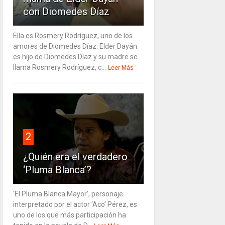
con Diomedes Díaz
Ella es Rosmery Rodríguez, uno de los
amores de Diomedes Díaz. Elder Dayán
es hijo de Diomedes Díaz y su madre se
llama Rosmery Rodríguez, c...
Leer Más
2
¿Quién era el verdadero
‘Pluma Blanca’?
‘El Pluma Blanca Mayor’, personaje
interpretado por el actor ‘Aco’ Pérez, es
uno de los que más participación ha