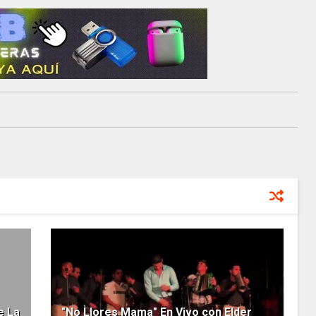
e La
"No Llores Mama" En Vivo con Elder