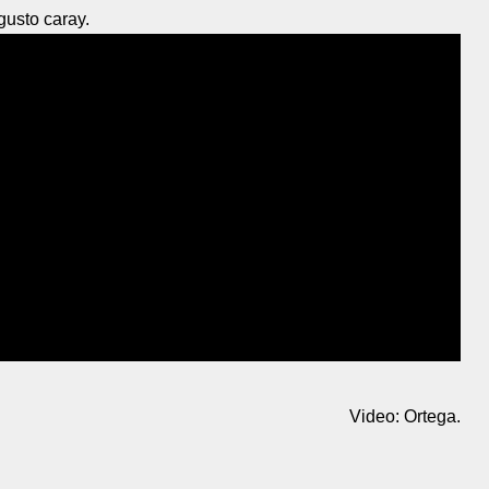
usto caray.
Video: Ortega.