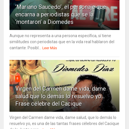
‘Mariano Saucedo’, el personaje que
encarna a periodistas que se la
‘montaron’ a Diomedes
Aunque no representa a una persona específica, sí tiene
similitudes con periodistas que en la vida real hablaron del
cantante. Posibl...
Leer Más
8
Virgen del Carmen dame vida, dame
salud que lo demás lo resuelvo yo…
Frase célebre del Cacique
Virgen del Carmen dame vida, dame salud, que lo demás lo
resuelvo yo, es una de las tantas frases célebres del Cacique