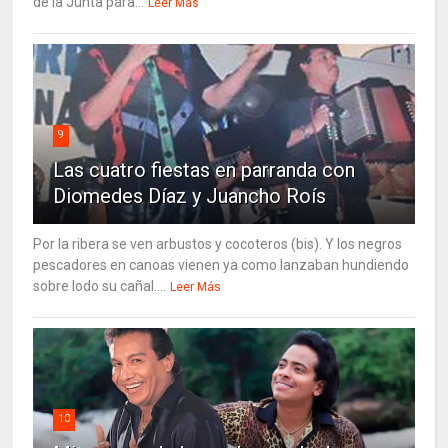
de la Junta para...
Leer Más
9
Las cuatro fiestas en parranda con
Diomedes Díaz y Juancho Roís
Por la ribera se ven arbustos y cocoteros (bis). Y los negros
pescadores en canoas vienen ya como lanzaban hundiendo
sobre lodo su cañal....
Leer Más
10