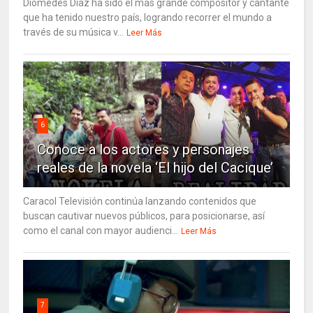
Diomedes Diaz ha sido el más grande compositor y cantante
que ha tenido nuestro país, logrando recorrer el mundo a
través de su música v...
Leer Más
6
Conoce a los actores y personajes
reales de la novela ‘El hijo del Cacique’
Caracol Televisión continúa lanzando contenidos que
buscan cautivar nuevos públicos, para posicionarse, así
como el canal con mayor audienci...
Leer Más
7