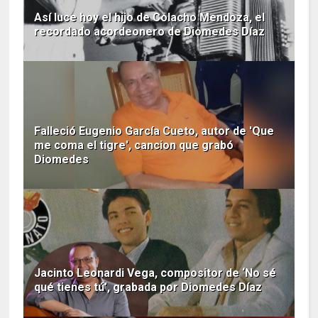
Así luce hoy el hijo de Colacho Mendoza, el
recordado acordeonero de Diomedes Díaz
Falleció Eugenio García Cueto, autor de 'Que
me coma el tigre', cancion que grabó
Diomedes
Jacinto Leonardi Vega, compositor de ‘No sé
qué tienes tú’, grabada por Diomedes Díaz