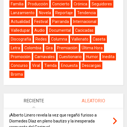
Familia
Producción
Concierto
Crónica
Seguidores
Lanzamiento
Novela
Reportaje
Tendencia
Actualidad
Festival
Parranda
Internacional
Valledupar
Audio
Documental
Cacicadas
Discografía
Redes
Columna
Vallenato
Caseta
Letra
Colombia
Gira
Premiación
Última Hora
Promoción
Carnavales
Cuestionario
Humor
Inedita
Concurso
Viral
Tienda
Encuesta
Descargas
Broma
RECIENTE
ALEATORIO
¡Alberto Linero revela la vez que regañó furioso a
Diomedes Díaz en pleno bautizo y la inesperada
respuesta del Cacique!