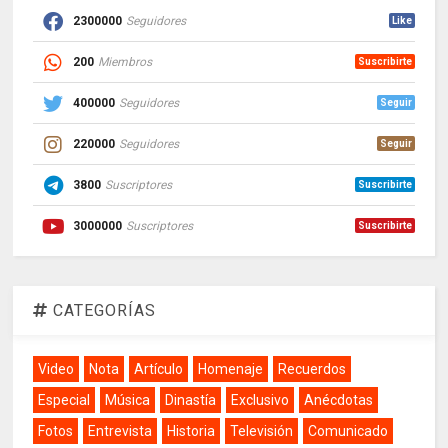
2300000
Seguidores
Like
200
Miembros
Suscribirte
400000
Seguidores
Seguir
220000
Seguidores
Seguir
3800
Suscriptores
Suscribirte
3000000
Suscriptores
Suscribirte
CATEGORÍAS
Video
Nota
Artículo
Homenaje
Recuerdos
Especial
Música
Dinastía
Exclusivo
Anécdotas
Fotos
Entrevista
Historia
Televisión
Comunicado