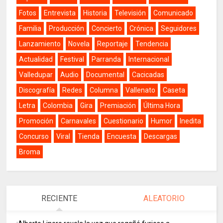
Fotos
Entrevista
Historia
Televisión
Comunicado
Familia
Producción
Concierto
Crónica
Seguidores
Lanzamiento
Novela
Reportaje
Tendencia
Actualidad
Festival
Parranda
Internacional
Valledupar
Audio
Documental
Cacicadas
Discografía
Redes
Columna
Vallenato
Caseta
Letra
Colombia
Gira
Premiación
Última Hora
Promoción
Carnavales
Cuestionario
Humor
Inedita
Concurso
Viral
Tienda
Encuesta
Descargas
Broma
RECIENTE
ALEATORIO