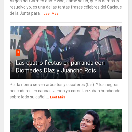
Virgen del Carmen dame vida, dame salud, que lo demás lo
resuelvo yo, es una de las tantas frases célebres del Cacique
de la Junta para...
Leer Más
9
Las cuatro fiestas en parranda con
Diomedes Díaz y Juancho Roís
Por la ribera se ven arbustos y cocoteros (bis). Y los negros
pescadores en canoas vienen ya como lanzaban hundiendo
sobre lodo su cañal....
Leer Más