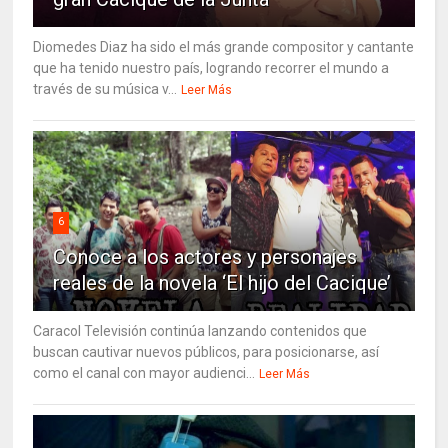
Diomedes Diaz ha sido el más grande compositor y cantante
que ha tenido nuestro país, logrando recorrer el mundo a
través de su música v...
Leer Más
6
Conoce a los actores y personajes
reales de la novela ‘El hijo del Cacique’
Caracol Televisión continúa lanzando contenidos que
buscan cautivar nuevos públicos, para posicionarse, así
como el canal con mayor audienci...
Leer Más