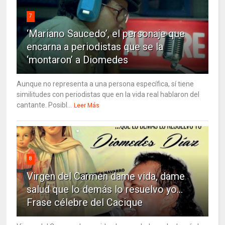
7
‘Mariano Saucedo’, el personaje que
encarna a periodistas que se la
‘montaron’ a Diomedes
Aunque no representa a una persona específica, sí tiene
similitudes con periodistas que en la vida real hablaron del
cantante. Posibl...
Leer Más
8
Virgen del Carmen dame vida, dame
salud que lo demás lo resuelvo yo…
Frase célebre del Cacique