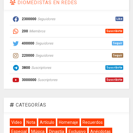
DIOMEDISTAS EN REDES
2300000
Seguidores
Like
200
Miembros
Suscribirte
400000
Seguidores
Seguir
220000
Seguidores
Seguir
3800
Suscriptores
Suscribirte
3000000
Suscriptores
Suscribirte
CATEGORÍAS
Video
Nota
Artículo
Homenaje
Recuerdos
Especial
Música
Dinastía
Exclusivo
Anécdotas