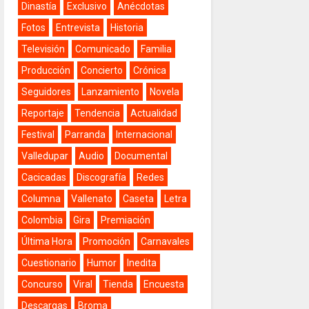
Dinastía
Exclusivo
Anécdotas
Fotos
Entrevista
Historia
Televisión
Comunicado
Familia
Producción
Concierto
Crónica
Seguidores
Lanzamiento
Novela
Reportaje
Tendencia
Actualidad
Festival
Parranda
Internacional
Valledupar
Audio
Documental
Cacicadas
Discografía
Redes
Columna
Vallenato
Caseta
Letra
Colombia
Gira
Premiación
Última Hora
Promoción
Carnavales
Cuestionario
Humor
Inedita
Concurso
Viral
Tienda
Encuesta
Descargas
Broma