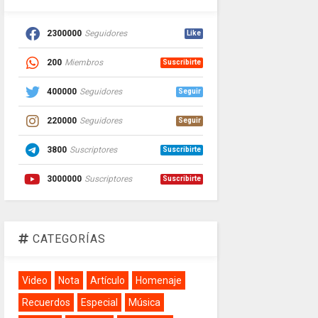
2300000
Seguidores
Like
200
Miembros
Suscribirte
400000
Seguidores
Seguir
220000
Seguidores
Seguir
3800
Suscriptores
Suscribirte
3000000
Suscriptores
Suscribirte
CATEGORÍAS
Video
Nota
Artículo
Homenaje
Recuerdos
Especial
Música