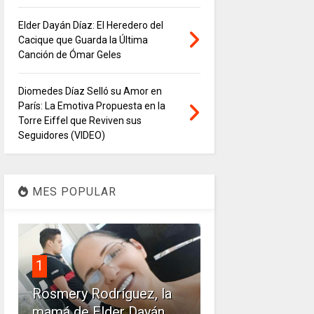
Elder Dayán Díaz: El Heredero del
Cacique que Guarda la Última
Canción de Ómar Geles
Diomedes Díaz Selló su Amor en
París: La Emotiva Propuesta en la
Torre Eiffel que Reviven sus
Seguidores (VIDEO)
MES POPULAR
1
Rosmery Rodríguez, la
mamá de Elder Dayán