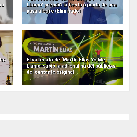
su
LLamo’ prendió la fiesta a punta de una
puya alegre (Eliminado)
cho
El vallenato de ‘Martín Elías Yo Me
Llamo’ subió la adrenalina del público y
del cantante original