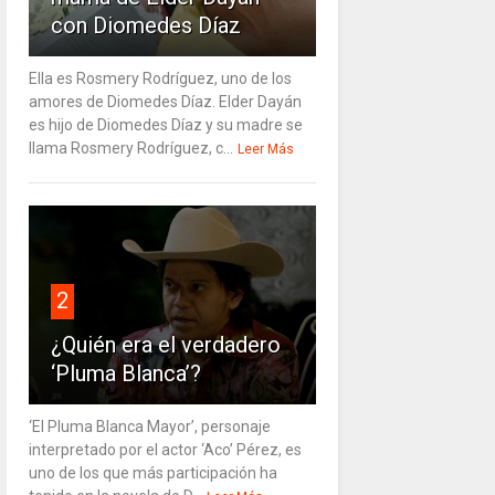
con Diomedes Díaz
Ella es Rosmery Rodríguez, uno de los
amores de Diomedes Díaz. Elder Dayán
es hijo de Diomedes Díaz y su madre se
llama Rosmery Rodríguez, c...
Leer Más
2
¿Quién era el verdadero
‘Pluma Blanca’?
‘El Pluma Blanca Mayor’, personaje
interpretado por el actor ‘Aco’ Pérez, es
uno de los que más participación ha