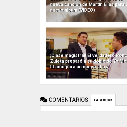
nueva canción de Martín Elías para 
nuevo álbum (VIDEO)
¡Clase magistral! El verdadero Pon
Zuleta preparó a su doble de Yo Me
LLamo para un nuevo show
COMENTARIOS
FACEBOOK