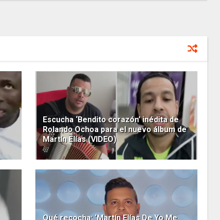
Escucha ‘Bendito corazón’ inédita de
Rolando Ochoa para el nuevo álbum de
Martín Elías (VIDEO)
Qué recocha: ‘Martín Elías De Yo Me