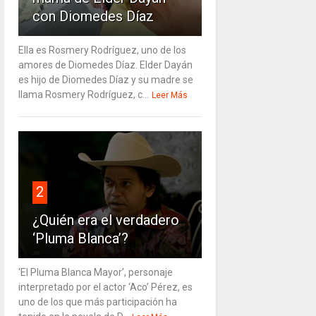
con Diomedes Díaz
Ella es Rosmery Rodríguez, uno de los
amores de Diomedes Díaz. Elder Dayán
es hijo de Diomedes Díaz y su madre se
llama Rosmery Rodríguez, c...
Leer Más
2
¿Quién era el verdadero
‘Pluma Blanca’?
‘El Pluma Blanca Mayor’, personaje
interpretado por el actor ‘Aco’ Pérez, es
uno de los que más participación ha