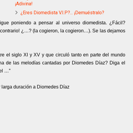
¡Adivina!
¿Eres Diomedista V.I.P?... ¡Demuéstralo?
igue poniendo a pensar al universo diomedista. ¿Fácil?
lo contrario! ¿…? (la cogieron, la cogieron…). Se las dejamos
e el siglo XI y XV y que circuló tanto en parte del mundo
 una de las melodías cantadas por Diomedes Díaz? Diga el
el …”
er larga duración a Diomedes Díaz