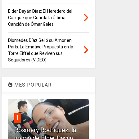
Elder Dayán Díaz: El Heredero del
Cacique que Guarda la Última
Canción de Ómar Geles
Diomedes Díaz Selló su Amor en
París: La Emotiva Propuesta en la
Torre Eiffel que Reviven sus
Seguidores (VIDEO)
MES POPULAR
1
Rosmery Rodríguez, la
mamá de Elder Dayán