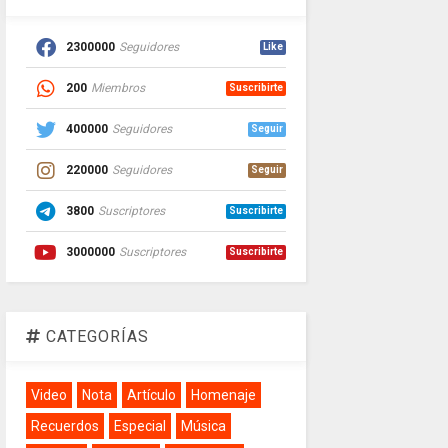
2300000
Seguidores
Like
200
Miembros
Suscribirte
400000
Seguidores
Seguir
220000
Seguidores
Seguir
3800
Suscriptores
Suscribirte
3000000
Suscriptores
Suscribirte
CATEGORÍAS
Video
Nota
Artículo
Homenaje
Recuerdos
Especial
Música