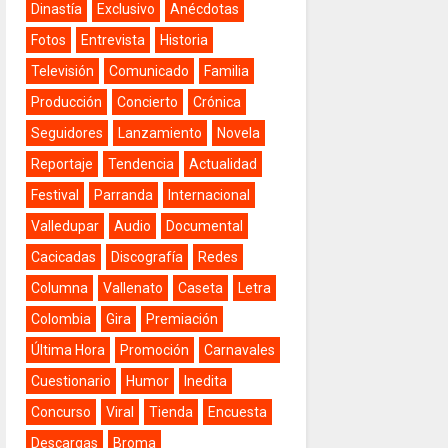
Dinastía
Exclusivo
Anécdotas
Fotos
Entrevista
Historia
Televisión
Comunicado
Familia
Producción
Concierto
Crónica
Seguidores
Lanzamiento
Novela
Reportaje
Tendencia
Actualidad
Festival
Parranda
Internacional
Valledupar
Audio
Documental
Cacicadas
Discografía
Redes
Columna
Vallenato
Caseta
Letra
Colombia
Gira
Premiación
Última Hora
Promoción
Carnavales
Cuestionario
Humor
Inedita
Concurso
Viral
Tienda
Encuesta
Descargas
Broma