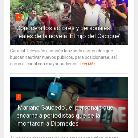
6
Conoce a los actores y personajes
reales de la novela ‘El hijo del Cacique’
Caracol Televisión continúa lanzando contenidos que
buscan cautivar nuevos públicos, para posicionarse, así
como el canal con mayor audienci...
Leer Más
7
‘Mariano Saucedo’, el personaje que
encarna a periodistas que se la
‘montaron’ a Diomedes