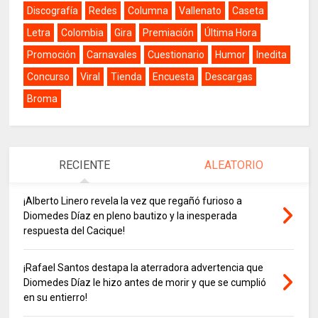
Discografía
Redes
Columna
Vallenato
Caseta
Letra
Colombia
Gira
Premiación
Última Hora
Promoción
Carnavales
Cuestionario
Humor
Inedita
Concurso
Viral
Tienda
Encuesta
Descargas
Broma
RECIENTE
ALEATORIO
¡Alberto Linero revela la vez que regañó furioso a
Diomedes Díaz en pleno bautizo y la inesperada
respuesta del Cacique!
¡Rafael Santos destapa la aterradora advertencia que
Diomedes Díaz le hizo antes de morir y que se cumplió
en su entierro!