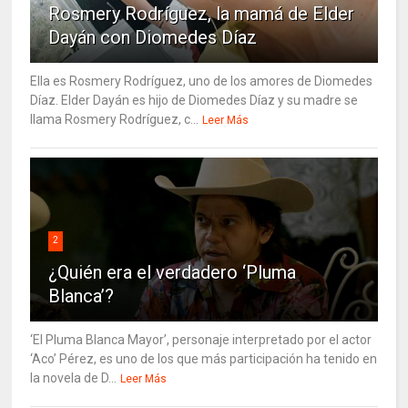
Rosmery Rodríguez, la mamá de Elder
Dayán con Diomedes Díaz
Ella es Rosmery Rodríguez, uno de los amores de Diomedes
Díaz. Elder Dayán es hijo de Diomedes Díaz y su madre se
llama Rosmery Rodríguez, c...
Leer Más
2
¿Quién era el verdadero ‘Pluma
Blanca’?
‘El Pluma Blanca Mayor’, personaje interpretado por el actor
‘Aco’ Pérez, es uno de los que más participación ha tenido en
la novela de D...
Leer Más