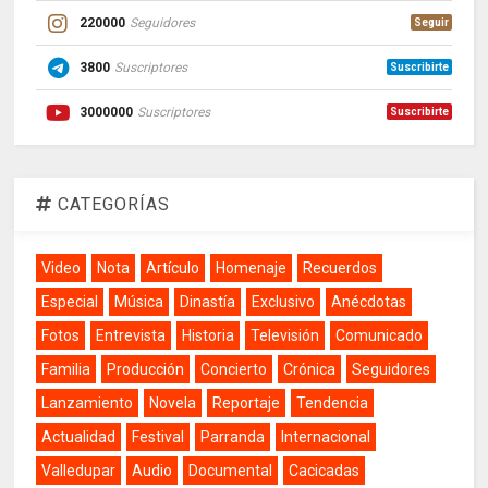
220000
Seguidores
Seguir
3800
Suscriptores
Suscribirte
3000000
Suscriptores
Suscribirte
CATEGORÍAS
Video
Nota
Artículo
Homenaje
Recuerdos
Especial
Música
Dinastía
Exclusivo
Anécdotas
Fotos
Entrevista
Historia
Televisión
Comunicado
Familia
Producción
Concierto
Crónica
Seguidores
Lanzamiento
Novela
Reportaje
Tendencia
Actualidad
Festival
Parranda
Internacional
Valledupar
Audio
Documental
Cacicadas