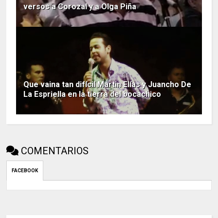
versos a Corozal y a Olga Piña
Que vaina tan difícil Martin Elías y Juancho De
La Espriella en la tierra del bocachico
COMENTARIOS
FACEBOOK