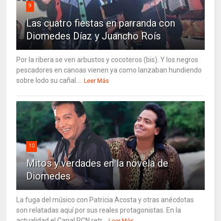
9
Las cuatro fiestas en parranda con
Diomedes Díaz y Juancho Roís
Por la ribera se ven arbustos y cocoteros (bis). Y los negros
pescadores en canoas vienen ya como lanzaban hundiendo
sobre lodo su cañal....
Leer Más
10
Mitos y verdades en la novela de
Diomedes
La fuga del músico con Patricia Acosta y otras anécdotas
son relatadas aquí por sus reales protagonistas. En la
actualidad el Canal RCN retr...