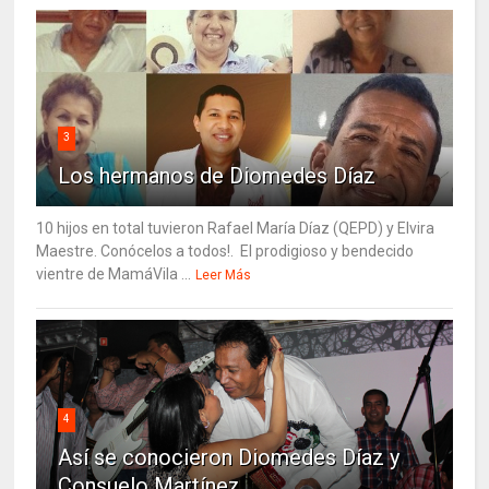
3
Los hermanos de Diomedes Díaz
10 hijos en total tuvieron Rafael María Díaz (QEPD) y Elvira
Maestre. Conócelos a todos!. El prodigioso y bendecido
vientre de MamáVila ...
Leer Más
4
Así se conocieron Diomedes Díaz y
Consuelo Martínez