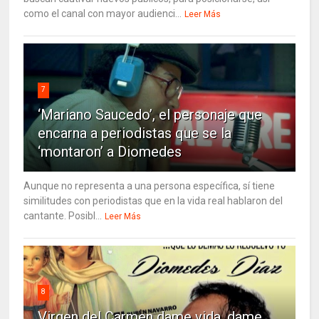
como el canal con mayor audienci...
Leer Más
7
‘Mariano Saucedo’, el personaje que
encarna a periodistas que se la
‘montaron’ a Diomedes
Aunque no representa a una persona específica, sí tiene
similitudes con periodistas que en la vida real hablaron del
cantante. Posibl...
Leer Más
8
Virgen del Carmen dame vida, dame