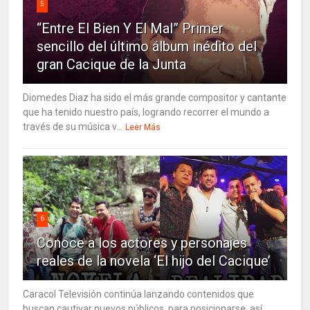
5
“Entre El Bien Y El Mal” Primer
sencillo del último álbum inédito del
gran Cacique de la Junta
Diomedes Diaz ha sido el más grande compositor y cantante
que ha tenido nuestro país, logrando recorrer el mundo a
través de su música v...
Leer Más
6
Conoce a los actores y personajes
reales de la novela ‘El hijo del Cacique’
Caracol Televisión continúa lanzando contenidos que
buscan cautivar nuevos públicos, para posicionarse, así