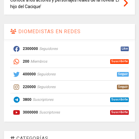
Conoce a los actores y personajes reales de la novela ‘El
hijo del Cacique’
DIOMEDISTAS EN REDES
2300000
Seguidores
Like
200
Miembros
Suscribirte
400000
Seguidores
Seguir
220000
Seguidores
Seguir
3800
Suscriptores
Suscribirte
3000000
Suscriptores
Suscribirte
CATEGORÍAS