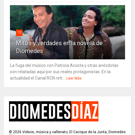
10
Mitos y verdades en la novela de
Diomedes
La fuga del músico con Patricia Acosta y otras anécdotas
son relatadas aquí por sus reales protagonistas. En la
actualidad el Canal RCN retr...
Leer Más
©
2026
Videos, música y vallenato, El Cacique de la Junta, Diomedes