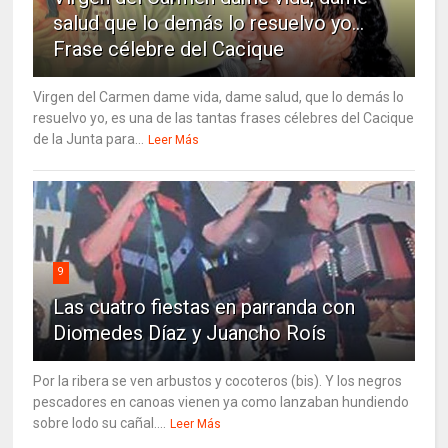
salud que lo demás lo resuelvo yo…
Frase célebre del Cacique
Virgen del Carmen dame vida, dame salud, que lo demás lo
resuelvo yo, es una de las tantas frases célebres del Cacique
de la Junta para...
Leer Más
9
Las cuatro fiestas en parranda con
Diomedes Díaz y Juancho Roís
Por la ribera se ven arbustos y cocoteros (bis). Y los negros
pescadores en canoas vienen ya como lanzaban hundiendo
sobre lodo su cañal....
Leer Más