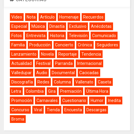
Video
Nota
Artículo
Homenaje
Recuerdos
Especial
Música
Dinastía
Exclusivo
Anécdotas
Fotos
Entrevista
Historia
Televisión
Comunicado
Familia
Producción
Concierto
Crónica
Seguidores
Lanzamiento
Novela
Reportaje
Tendencia
Actualidad
Festival
Parranda
Internacional
Valledupar
Audio
Documental
Cacicadas
Discografía
Redes
Columna
Vallenato
Caseta
Letra
Colombia
Gira
Premiación
Última Hora
Promoción
Carnavales
Cuestionario
Humor
Inedita
Concurso
Viral
Tienda
Encuesta
Descargas
Broma