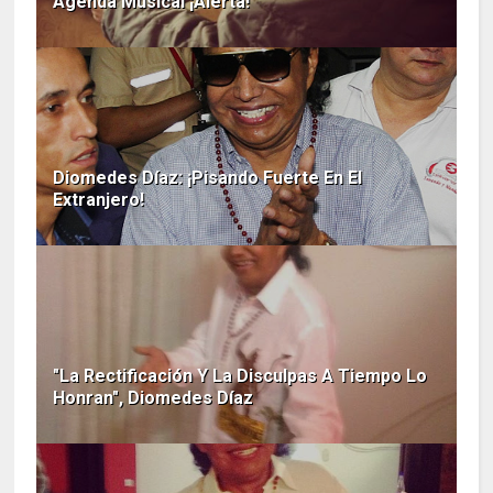
Agenda Musical ¡Alerta!
Diomedes Díaz: ¡Pisando Fuerte En El
Extranjero!
"La Rectificación Y La Disculpas A Tiempo Lo
Honran", Diomedes Díaz