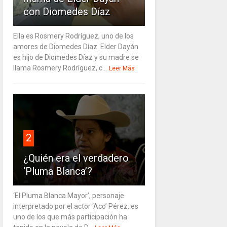
con Diomedes Díaz
Ella es Rosmery Rodríguez, uno de los
amores de Diomedes Díaz. Elder Dayán
es hijo de Diomedes Díaz y su madre se
llama Rosmery Rodríguez, c...
Leer Más
2
¿Quién era el verdadero
‘Pluma Blanca’?
‘El Pluma Blanca Mayor’, personaje
interpretado por el actor ‘Aco’ Pérez, es
uno de los que más participación ha