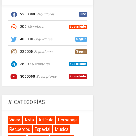
2300000
Seguidores
Like
200
Miembros
Suscribirte
400000
Seguidores
Seguir
220000
Seguidores
Seguir
3800
Suscriptores
Suscribirte
3000000
Suscriptores
Suscribirte
CATEGORÍAS
Video
Nota
Artículo
Homenaje
Recuerdos
Especial
Música