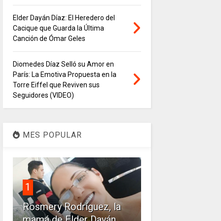
Elder Dayán Díaz: El Heredero del
Cacique que Guarda la Última
Canción de Ómar Geles
Diomedes Díaz Selló su Amor en
París: La Emotiva Propuesta en la
Torre Eiffel que Reviven sus
Seguidores (VIDEO)
MES POPULAR
1
Rosmery Rodríguez, la
mamá de Elder Dayán