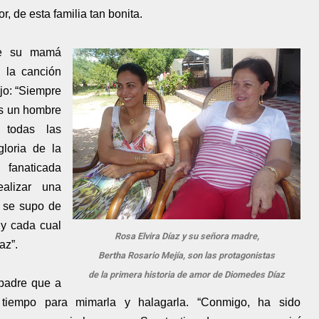
or,
de esta familia tan bonita.
que su mamá
d la canción
ijo: “Siempre
Es un hombre
 todas las
loria de la
 fanaticada
alizar una
 se supo de
 y cada cual
Rosa Elvira Díaz y su señora madre,
az”.
Bertha Rosario Mejía, son las protagonistas
de la primera historia de amor de Diomedes Díaz
 padre que a
tiempo para mimarla y halagarla. “Conmigo, ha sido