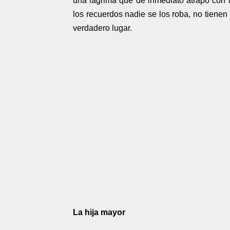
una lágrima que de inmediato atrapó con 
los recuerdos nadie se los roba, no tiene
verdadero lugar.
La hija mayor