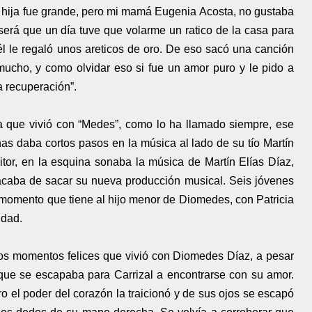
a hija fue grande, pero mi mamá Eugenia Acosta, no gustaba
erá que un día tuve que volarme un ratico de la casa para
l le regaló unos areticos de oro. De eso sacó una canción
mucho, y como olvidar eso si fue un amor puro y le pido a
a recuperación”.
ia que vivió con “Medes”, como lo ha llamado siempre, ese
enas daba cortos pasos en la música al lado de su tío Martín
tor, en la esquina sonaba la música de Martín Elías Díaz,
 acaba de sacar su nueva producción musical. Seis jóvenes
 momento que tiene al hijo menor de Diomedes, con Patricia
idad.
sos momentos felices que vivió con Diomedes Díaz, a pesar
 que se escapaba para Carrizal a encontrarse con su amor.
ro el poder del corazón la traicionó y de sus ojos se escapó