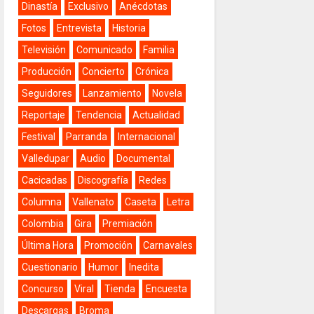
Dinastía
Exclusivo
Anécdotas
Fotos
Entrevista
Historia
Televisión
Comunicado
Familia
Producción
Concierto
Crónica
Seguidores
Lanzamiento
Novela
Reportaje
Tendencia
Actualidad
Festival
Parranda
Internacional
Valledupar
Audio
Documental
Cacicadas
Discografía
Redes
Columna
Vallenato
Caseta
Letra
Colombia
Gira
Premiación
Última Hora
Promoción
Carnavales
Cuestionario
Humor
Inedita
Concurso
Viral
Tienda
Encuesta
Descargas
Broma