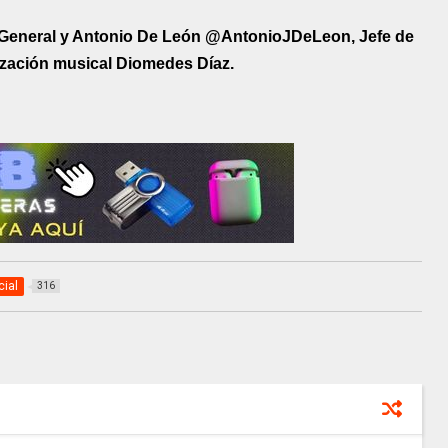
eneral y Antonio De León @AntonioJDeLeon, Jefe de
ización musical Diomedes Díaz.
cial
316