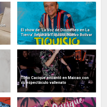
ión
El show de ‘La Voz de Diomedes en La
Tierra’ llegará a Tiquisio, Nuevo Bolívar
Toño Cacique encantó en Maicao con
su espectáculo vallenato