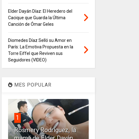
Elder Dayán Díaz: El Heredero del
Cacique que Guarda la Última
Canción de Ómar Geles
Diomedes Díaz Selló su Amor en
París: La Emotiva Propuesta en la
Torre Eiffel que Reviven sus
Seguidores (VIDEO)
MES POPULAR
1
Rosmery Rodríguez, la
mamá de Elder Dayán