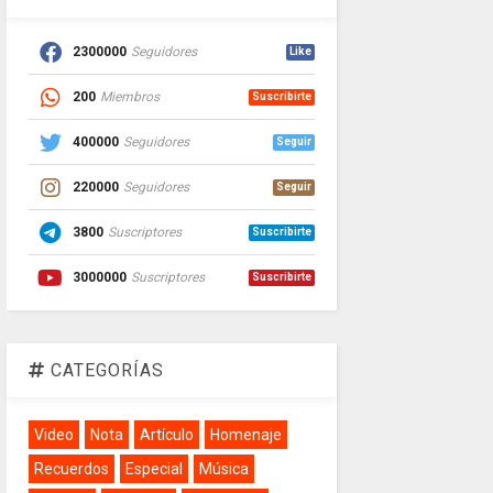
2300000
Seguidores
Like
200
Miembros
Suscribirte
400000
Seguidores
Seguir
220000
Seguidores
Seguir
3800
Suscriptores
Suscribirte
3000000
Suscriptores
Suscribirte
CATEGORÍAS
Video
Nota
Artículo
Homenaje
Recuerdos
Especial
Música