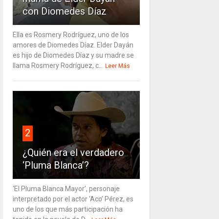
con Diomedes Díaz
Ella es Rosmery Rodríguez, uno de los
amores de Diomedes Díaz. Elder Dayán
es hijo de Diomedes Díaz y su madre se
llama Rosmery Rodríguez, c...
Leer Más
2
¿Quién era el verdadero
‘Pluma Blanca’?
‘El Pluma Blanca Mayor’, personaje
interpretado por el actor ‘Aco’ Pérez, es
uno de los que más participación ha