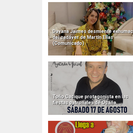
Dayana Jaimes desmiente exhumac
del cadáver de Martín Elías
(Comunicado)
Toño Cacique protagonista en las
fiestas patronales de Ocaña