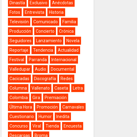
Dinastía
Exclusivo
Anécdotas
Fotos
Entrevista
Historia
Televisión
Comunicado
Familia
Producción
Concierto
Crónica
Seguidores
Lanzamiento
Novela
Reportaje
Tendencia
Actualidad
Festival
Parranda
Internacional
Valledupar
Audio
Documental
Cacicadas
Discografía
Redes
Columna
Vallenato
Caseta
Letra
Colombia
Gira
Premiación
Última Hora
Promoción
Carnavales
Cuestionario
Humor
Inedita
Concurso
Viral
Tienda
Encuesta
Descargas
Broma