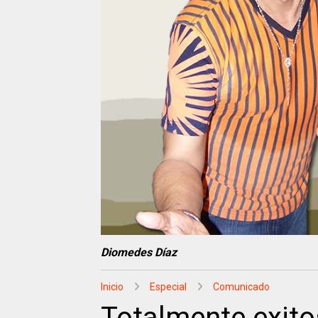
Diomedes Díaz
Inicio
Especial
Comunicado
Totalmente exito