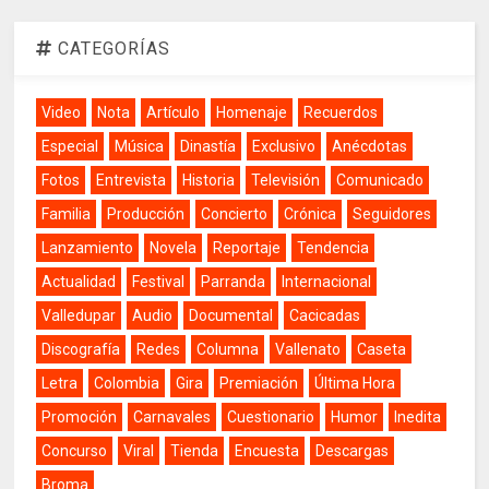
CATEGORÍAS
Video
Nota
Artículo
Homenaje
Recuerdos
Especial
Música
Dinastía
Exclusivo
Anécdotas
Fotos
Entrevista
Historia
Televisión
Comunicado
Familia
Producción
Concierto
Crónica
Seguidores
Lanzamiento
Novela
Reportaje
Tendencia
Actualidad
Festival
Parranda
Internacional
Valledupar
Audio
Documental
Cacicadas
Discografía
Redes
Columna
Vallenato
Caseta
Letra
Colombia
Gira
Premiación
Última Hora
Promoción
Carnavales
Cuestionario
Humor
Inedita
Concurso
Viral
Tienda
Encuesta
Descargas
Broma