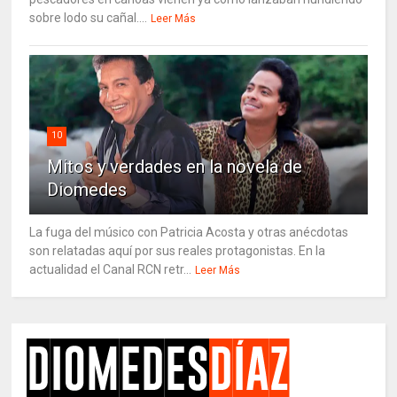
sobre lodo su cañal....
Leer Más
10
Mitos y verdades en la novela de
Diomedes
La fuga del músico con Patricia Acosta y otras anécdotas
son relatadas aquí por sus reales protagonistas. En la
actualidad el Canal RCN retr...
Leer Más