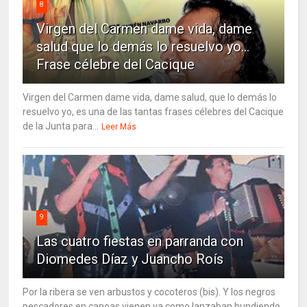
8
Virgen del Carmen dame vida, dame
salud que lo demás lo resuelvo yo…
Frase célebre del Cacique
Virgen del Carmen dame vida, dame salud, que lo demás lo
resuelvo yo, es una de las tantas frases célebres del Cacique
de la Junta para...
Leer Más
9
Las cuatro fiestas en parranda con
Diomedes Díaz y Juancho Roís
Por la ribera se ven arbustos y cocoteros (bis). Y los negros
pescadores en canoas vienen ya como lanzaban hundiendo