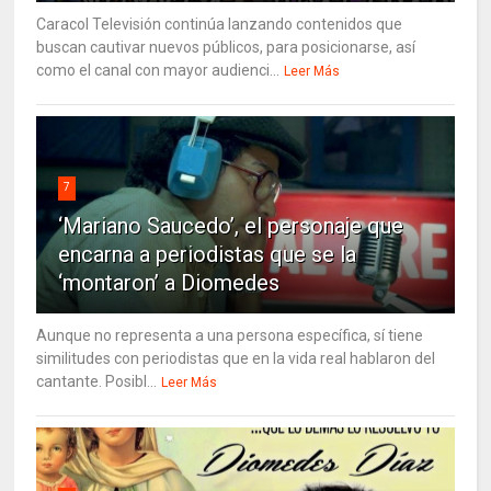
Caracol Televisión continúa lanzando contenidos que
buscan cautivar nuevos públicos, para posicionarse, así
como el canal con mayor audienci...
Leer Más
7
‘Mariano Saucedo’, el personaje que
encarna a periodistas que se la
‘montaron’ a Diomedes
Aunque no representa a una persona específica, sí tiene
similitudes con periodistas que en la vida real hablaron del
cantante. Posibl...
Leer Más