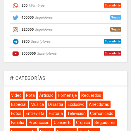
200
Miembros
Suscribirte
400000
Seguidores
Seguir
220000
Seguidores
Seguir
3800
Suscriptores
Suscribirte
3000000
Suscriptores
Suscribirte
CATEGORÍAS
Video
Nota
Artículo
Homenaje
Recuerdos
Especial
Música
Dinastía
Exclusivo
Anécdotas
Fotos
Entrevista
Historia
Televisión
Comunicado
Familia
Producción
Concierto
Crónica
Seguidores