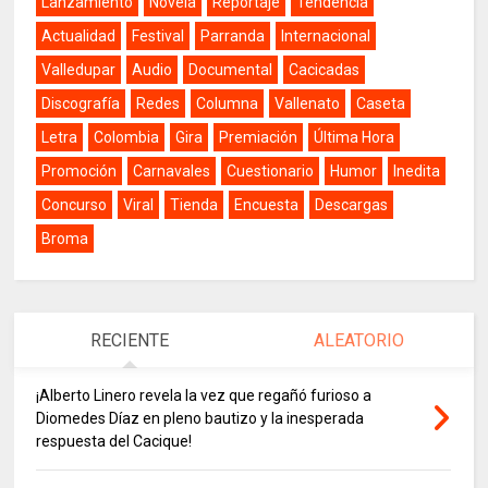
Lanzamiento
Novela
Reportaje
Tendencia
Actualidad
Festival
Parranda
Internacional
Valledupar
Audio
Documental
Cacicadas
Discografía
Redes
Columna
Vallenato
Caseta
Letra
Colombia
Gira
Premiación
Última Hora
Promoción
Carnavales
Cuestionario
Humor
Inedita
Concurso
Viral
Tienda
Encuesta
Descargas
Broma
RECIENTE
ALEATORIO
¡Alberto Linero revela la vez que regañó furioso a
Diomedes Díaz en pleno bautizo y la inesperada
respuesta del Cacique!