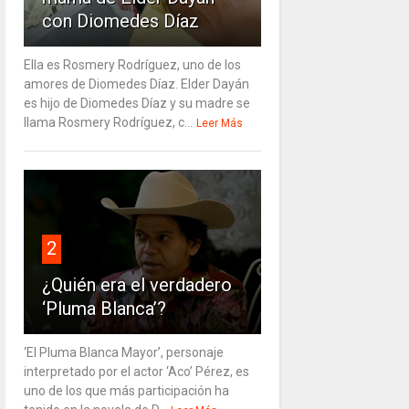
con Diomedes Díaz
Ella es Rosmery Rodríguez, uno de los
amores de Diomedes Díaz. Elder Dayán
es hijo de Diomedes Díaz y su madre se
llama Rosmery Rodríguez, c...
Leer Más
2
¿Quién era el verdadero
‘Pluma Blanca’?
‘El Pluma Blanca Mayor’, personaje
interpretado por el actor ‘Aco’ Pérez, es
uno de los que más participación ha