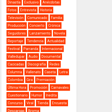
Dinastía
Exclusivo
Anécdotas
Fotos
Entrevista
Historia
Televisión
Comunicado
Familia
Producción
Concierto
Crónica
Seguidores
Lanzamiento
Novela
Reportaje
Tendencia
Actualidad
Festival
Parranda
Internacional
Valledupar
Audio
Documental
Cacicadas
Discografía
Redes
Columna
Vallenato
Caseta
Letra
Colombia
Gira
Premiación
Última Hora
Promoción
Carnavales
Cuestionario
Humor
Inedita
Concurso
Viral
Tienda
Encuesta
Descargas
Broma