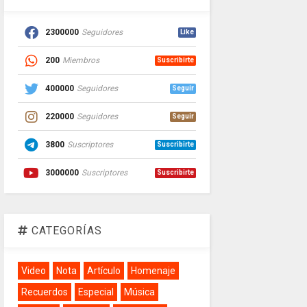
2300000
Seguidores
Like
200
Miembros
Suscribirte
400000
Seguidores
Seguir
220000
Seguidores
Seguir
3800
Suscriptores
Suscribirte
3000000
Suscriptores
Suscribirte
CATEGORÍAS
Video
Nota
Artículo
Homenaje
Recuerdos
Especial
Música