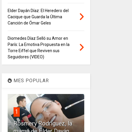
Elder Dayán Díaz: El Heredero del
Cacique que Guarda la Última
Canción de Ómar Geles
Diomedes Díaz Selló su Amor en
París: La Emotiva Propuesta en la
Torre Eiffel que Reviven sus
Seguidores (VIDEO)
MES POPULAR
1
Rosmery Rodríguez, la
mamá de Elder Dayán