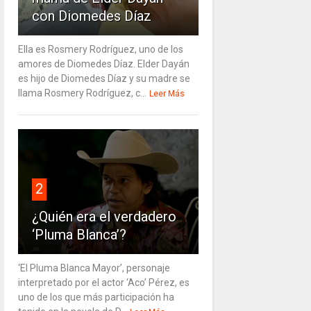
con Diomedes Díaz
Ella es Rosmery Rodríguez, uno de los
amores de Diomedes Díaz. Elder Dayán
es hijo de Diomedes Díaz y su madre se
llama Rosmery Rodríguez, c...
Leer Más
2
¿Quién era el verdadero
‘Pluma Blanca’?
‘El Pluma Blanca Mayor’, personaje
interpretado por el actor ‘Aco’ Pérez, es
uno de los que más participación ha