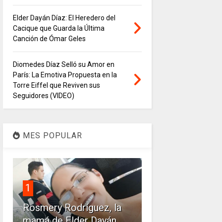
Elder Dayán Díaz: El Heredero del
Cacique que Guarda la Última
Canción de Ómar Geles
Diomedes Díaz Selló su Amor en
París: La Emotiva Propuesta en la
Torre Eiffel que Reviven sus
Seguidores (VIDEO)
MES POPULAR
1
Rosmery Rodríguez, la
mamá de Elder Dayán