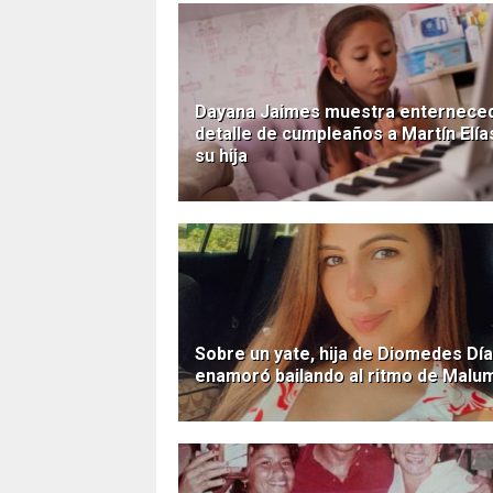
Dayana Jaimes muestra enternece
detalle de cumpleaños a Martín Elía
su hija
Sobre un yate, hija de Diomedes Dí
enamoró bailando al ritmo de Malu