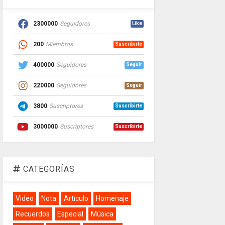
2300000
Seguidores
Like
200
Miembros
Suscribirte
400000
Seguidores
Seguir
220000
Seguidores
Seguir
3800
Suscriptores
Suscribirte
3000000
Suscriptores
Suscribirte
CATEGORÍAS
Video
Nota
Artículo
Homenaje
Recuerdos
Especial
Música