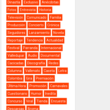
Dinastía
Exclusivo
Anécdotas
Fotos
Entrevista
Historia
Televisión
Comunicado
Familia
Producción
Concierto
Crónica
Seguidores
Lanzamiento
Novela
Reportaje
Tendencia
Actualidad
Festival
Parranda
Internacional
Valledupar
Audio
Documental
Cacicadas
Discografía
Redes
Columna
Vallenato
Caseta
Letra
Colombia
Gira
Premiación
Última Hora
Promoción
Carnavales
Cuestionario
Humor
Inedita
Concurso
Viral
Tienda
Encuesta
Descargas
Broma