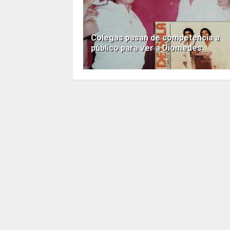
Colegas pasan de competencia a
público para ver a Diomedes