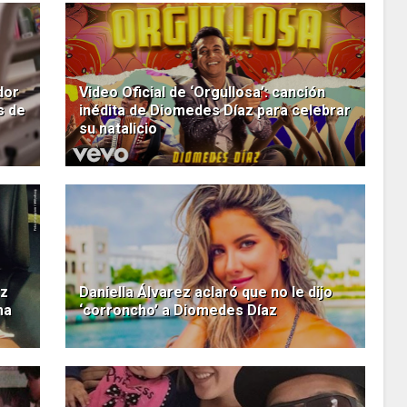
dor
Video Oficial de ‘Orgullosa’: canción
s de
inédita de Diomedes Díaz para celebrar
su natalicio
az
Daniella Álvarez aclaró que no le dijo
ma
‘corroncho’ a Diomedes Díaz