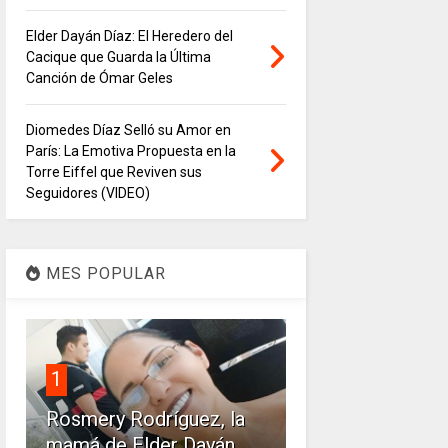
Elder Dayán Díaz: El Heredero del
Cacique que Guarda la Última
Canción de Ómar Geles
Diomedes Díaz Selló su Amor en
París: La Emotiva Propuesta en la
Torre Eiffel que Reviven sus
Seguidores (VIDEO)
MES POPULAR
1
Rosmery Rodríguez, la
mamá de Elder Dayán