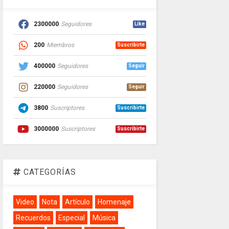
2300000
Seguidores
Like
200
Miembros
Suscribirte
400000
Seguidores
Seguir
220000
Seguidores
Seguir
3800
Suscriptores
Suscribirte
3000000
Suscriptores
Suscribirte
CATEGORÍAS
Video
Nota
Artículo
Homenaje
Recuerdos
Especial
Música