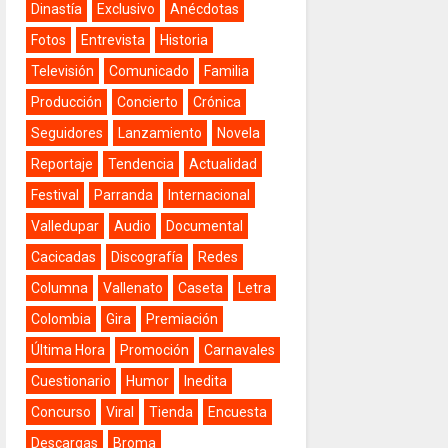
Dinastía
Exclusivo
Anécdotas
Fotos
Entrevista
Historia
Televisión
Comunicado
Familia
Producción
Concierto
Crónica
Seguidores
Lanzamiento
Novela
Reportaje
Tendencia
Actualidad
Festival
Parranda
Internacional
Valledupar
Audio
Documental
Cacicadas
Discografía
Redes
Columna
Vallenato
Caseta
Letra
Colombia
Gira
Premiación
Última Hora
Promoción
Carnavales
Cuestionario
Humor
Inedita
Concurso
Viral
Tienda
Encuesta
Descargas
Broma