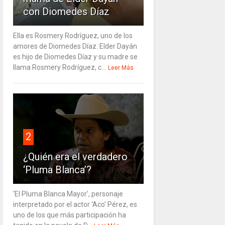
con Diomedes Díaz
Ella es Rosmery Rodríguez, uno de los
amores de Diomedes Díaz. Elder Dayán
es hijo de Diomedes Díaz y su madre se
llama Rosmery Rodríguez, c...
Leer Más
2
¿Quién era el verdadero
‘Pluma Blanca’?
‘El Pluma Blanca Mayor’, personaje
interpretado por el actor ‘Aco’ Pérez, es
uno de los que más participación ha