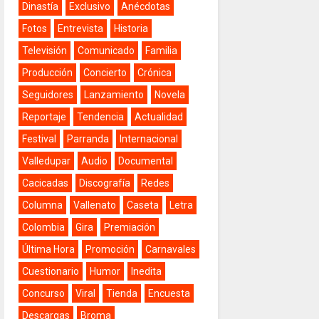
Dinastía
Exclusivo
Anécdotas
Fotos
Entrevista
Historia
Televisión
Comunicado
Familia
Producción
Concierto
Crónica
Seguidores
Lanzamiento
Novela
Reportaje
Tendencia
Actualidad
Festival
Parranda
Internacional
Valledupar
Audio
Documental
Cacicadas
Discografía
Redes
Columna
Vallenato
Caseta
Letra
Colombia
Gira
Premiación
Última Hora
Promoción
Carnavales
Cuestionario
Humor
Inedita
Concurso
Viral
Tienda
Encuesta
Descargas
Broma