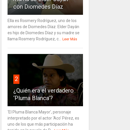
con Diomedes Díaz
Ella es Rosmery Rodríguez, uno de los
amores de Diomedes Díaz. Elder Dayán
es hijo de Diomedes Díaz y su madre se
llama Rosmery Rodríguez, c...
Leer Más
2
¿Quién era el verdadero
‘Pluma Blanca’?
‘El Pluma Blanca Mayor’, personaje
interpretado por el actor ‘Aco’ Pérez, es
uno de los que más participación ha