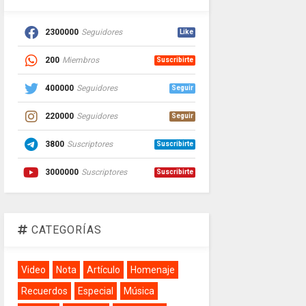
2300000
Seguidores
Like
200
Miembros
Suscribirte
400000
Seguidores
Seguir
220000
Seguidores
Seguir
3800
Suscriptores
Suscribirte
3000000
Suscriptores
Suscribirte
CATEGORÍAS
Video
Nota
Artículo
Homenaje
Recuerdos
Especial
Música