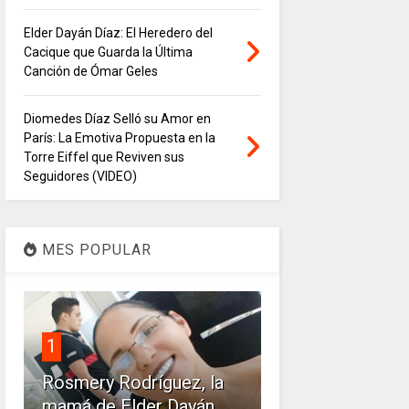
Elder Dayán Díaz: El Heredero del
Cacique que Guarda la Última
Canción de Ómar Geles
Diomedes Díaz Selló su Amor en
París: La Emotiva Propuesta en la
Torre Eiffel que Reviven sus
Seguidores (VIDEO)
MES POPULAR
1
Rosmery Rodríguez, la
mamá de Elder Dayán