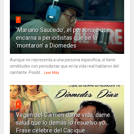
7
‘Mariano Saucedo’, el personaje que
encarna a periodistas que se la
‘montaron’ a Diomedes
Aunque no representa a una persona específica, sí tiene
similitudes con periodistas que en la vida real hablaron del
cantante. Posibl...
Leer Más
8
Virgen del Carmen dame vida, dame
salud que lo demás lo resuelvo yo…
Frase célebre del Cacique