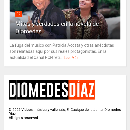
10
Mitos y verdades en la novela de
Diomedes
La fuga del músico con Patricia Acosta y otras anécdotas
son relatadas aquí por sus reales protagonistas. En la
actualidad el Canal RCN retr...
Leer Más
©
2026
Videos, música y vallenato, El Cacique de la Junta, Diomedes
Díaz
All rights reserved.