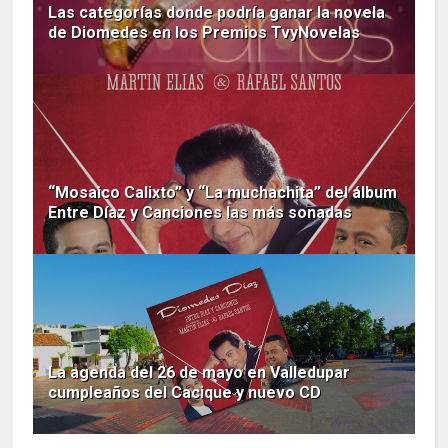
Las categorías donde podría ganar la novela
de Diomedes en los Premios TvyNovelas
“Mosaico Calixto” y “La muchachita” del álbum
Entre Díaz y Canciones las más sonadas
La agenda del 26 de mayo en Valledupar
cumpleaños del Cacique y nuevo CD