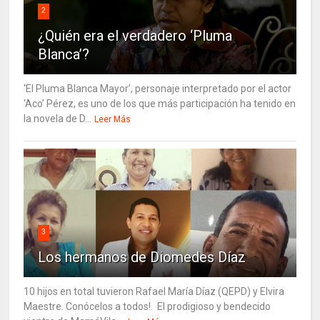
2
¿Quién era el verdadero ‘Pluma
Blanca’?
‘El Pluma Blanca Mayor’, personaje interpretado por el actor
‘Aco’ Pérez, es uno de los que más participación ha tenido en
la novela de D...
Leer Más
3
Los hermanos de Diomedes Díaz
10 hijos en total tuvieron Rafael María Díaz (QEPD) y Elvira
Maestre. Conócelos a todos!. El prodigioso y bendecido