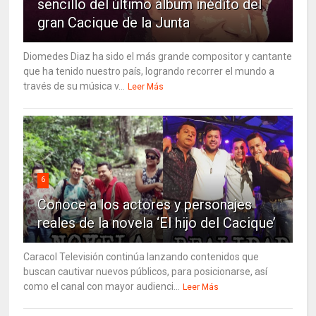
sencillo del último álbum inédito del
gran Cacique de la Junta
Diomedes Diaz ha sido el más grande compositor y cantante
que ha tenido nuestro país, logrando recorrer el mundo a
través de su música v...
Leer Más
6
Conoce a los actores y personajes
reales de la novela ‘El hijo del Cacique’
Caracol Televisión continúa lanzando contenidos que
buscan cautivar nuevos públicos, para posicionarse, así
como el canal con mayor audienci...
Leer Más