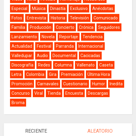
Especial
Música
Dinastía
Exclusivo
Anécdotas
Fotos
Entrevista
Historia
Televisión
Comunicado
Familia
Producción
Concierto
Crónica
Seguidores
Lanzamiento
Novela
Reportaje
Tendencia
Actualidad
Festival
Parranda
Internacional
Valledupar
Audio
Documental
Cacicadas
Discografía
Redes
Columna
Vallenato
Caseta
Letra
Colombia
Gira
Premiación
Última Hora
Promoción
Carnavales
Cuestionario
Humor
Inedita
Concurso
Viral
Tienda
Encuesta
Descargas
Broma
RECIENTE
ALEATORIO