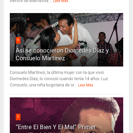
vientre de MamáVila ...
Leer Más
4
Así se conocieron Diomedes Díaz y
Consuelo Martínez
Consuelo Martínez, la última mujer con la que vivió
Diomedes Díaz, lo conoció cuando tenía 14 años. Luz
Consuelo, una niña bogotana de or...
Leer Más
5
“Entre El Bien Y El Mal” Primer