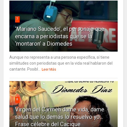
7
‘Mariano Saucedo’, el personaje que
encarna a periodistas que se la
‘montaron’ a Diomedes
Aunque no representa a una persona específica, sí tiene
similitudes con periodistas que en la vida real hablaron del
cantante. Posibl...
Leer Más
8
Virgen del Carmen dame vida, dame
salud que lo demás lo resuelvo yo…
Frase célebre del Cacique