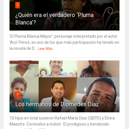
2
¿Quién era el verdadero ‘Pluma
Blanca’?
‘El Pluma Blanca Mayor’, personaje interpretado por el actor
‘Aco’ Pérez, es uno de los que más participación ha tenido en
la novela de D...
Leer Más
3
Los hermanos de Diomedes Díaz
10 hijos en total tuvieron Rafael María Díaz (QEPD) y Elvira
Maestre. Conócelos a todos!. El prodigioso y bendecido