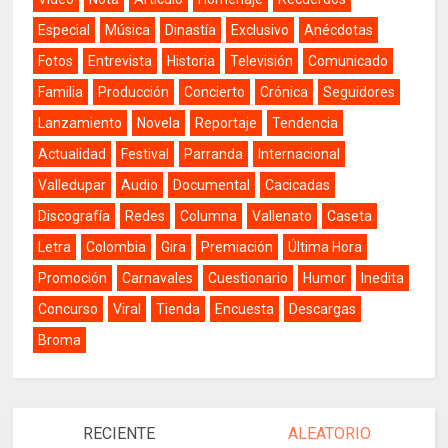
Especial
Música
Dinastía
Exclusivo
Anécdotas
Fotos
Entrevista
Historia
Televisión
Comunicado
Familia
Producción
Concierto
Crónica
Seguidores
Lanzamiento
Novela
Reportaje
Tendencia
Actualidad
Festival
Parranda
Internacional
Valledupar
Audio
Documental
Cacicadas
Discografía
Redes
Columna
Vallenato
Caseta
Letra
Colombia
Gira
Premiación
Última Hora
Promoción
Carnavales
Cuestionario
Humor
Inedita
Concurso
Viral
Tienda
Encuesta
Descargas
Broma
RECIENTE
ALEATORIO