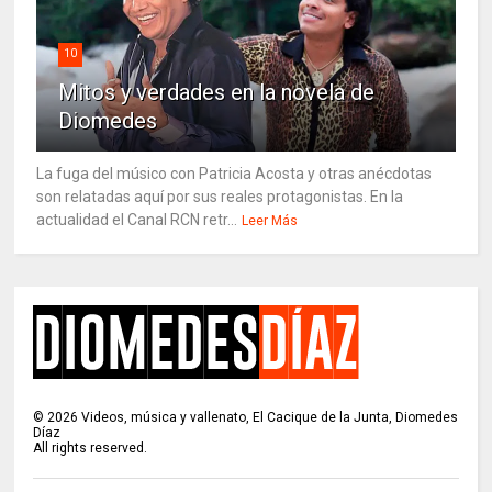
10
Mitos y verdades en la novela de
Diomedes
La fuga del músico con Patricia Acosta y otras anécdotas
son relatadas aquí por sus reales protagonistas. En la
actualidad el Canal RCN retr...
Leer Más
©
2026
Videos, música y vallenato, El Cacique de la Junta, Diomedes
Díaz
All rights reserved.