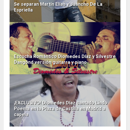
Se separan Martín Elías y Juancho De La
Espriella
Escucha Romántico Diomedes Díaz y Silvestre
Dangónd versión guitarra y piano
¡EXCLUSIVO! Diomedes Díaz cantado Lindo
Poema en la Plaza de Castilla en Madrid a
capela