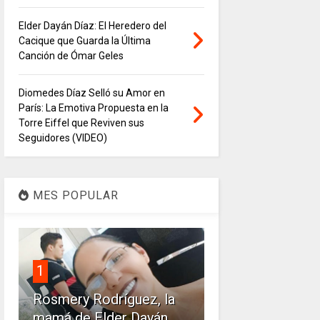
Elder Dayán Díaz: El Heredero del
Cacique que Guarda la Última
Canción de Ómar Geles
Diomedes Díaz Selló su Amor en
París: La Emotiva Propuesta en la
Torre Eiffel que Reviven sus
Seguidores (VIDEO)
MES POPULAR
1
Rosmery Rodríguez, la
mamá de Elder Dayán