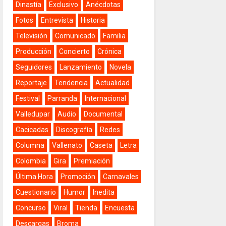
Dinastía
Exclusivo
Anécdotas
Fotos
Entrevista
Historia
Televisión
Comunicado
Familia
Producción
Concierto
Crónica
Seguidores
Lanzamiento
Novela
Reportaje
Tendencia
Actualidad
Festival
Parranda
Internacional
Valledupar
Audio
Documental
Cacicadas
Discografía
Redes
Columna
Vallenato
Caseta
Letra
Colombia
Gira
Premiación
Última Hora
Promoción
Carnavales
Cuestionario
Humor
Inedita
Concurso
Viral
Tienda
Encuesta
Descargas
Broma