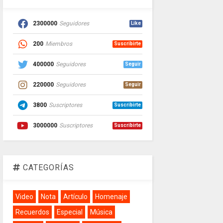
2300000
Seguidores
Like
200
Miembros
Suscribirte
400000
Seguidores
Seguir
220000
Seguidores
Seguir
3800
Suscriptores
Suscribirte
3000000
Suscriptores
Suscribirte
CATEGORÍAS
Video
Nota
Artículo
Homenaje
Recuerdos
Especial
Música