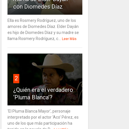
con Diomedes Díaz
Ella es Rosmery Rodríguez, uno de los
amores de Diomedes Díaz. Elder Dayán
es hijo de Diomedes Díaz y su madre se
llama Rosmery Rodríguez, c...
Leer Más
2
¿Quién era el verdadero
‘Pluma Blanca’?
‘El Pluma Blanca Mayor’, personaje
interpretado por el actor ‘Aco’ Pérez, es
uno de los que más participación ha