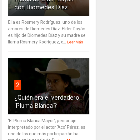
con Diomedes Díaz
Ella es Rosmery Rodríguez, uno de los
amores de Diomedes Díaz. Elder Dayán
es hijo de Diomedes Díaz y su madre se
llama Rosmery Rodríguez, c...
Leer Más
2
¿Quién era el verdadero
‘Pluma Blanca’?
‘El Pluma Blanca Mayor’, personaje
interpretado por el actor ‘Aco’ Pérez, es
uno de los que más participación ha