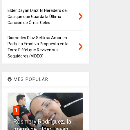
Elder Dayán Díaz: El Heredero del
Cacique que Guarda la Última
Canción de Ómar Geles
Diomedes Díaz Selló su Amor en
París: La Emotiva Propuesta en la
Torre Eiffel que Reviven sus
Seguidores (VIDEO)
MES POPULAR
1
Rosmery Rodríguez, la
mamá de Elder Dayán