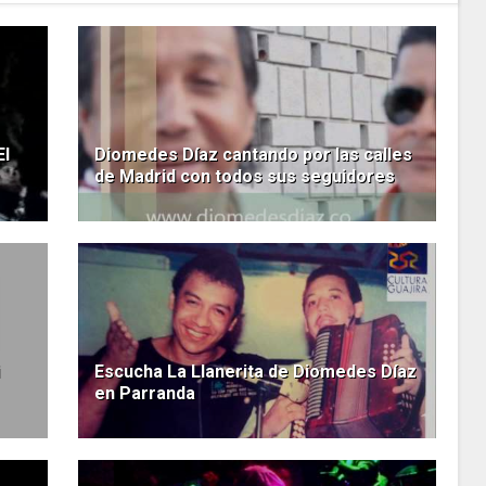
El
Diomedes Díaz cantando por las calles
de Madrid con todos sus seguidores
Escucha La Llanerita de Diomedes Díaz
en Parranda