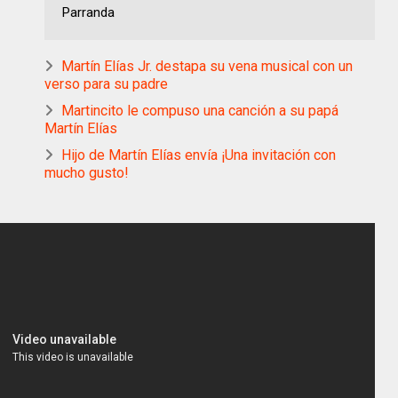
Parranda
Martín Elías Jr. destapa su vena musical con un
verso para su padre
Martincito le compuso una canción a su papá
Martín Elías
Hijo de Martín Elías envía ¡Una invitación con
mucho gusto!