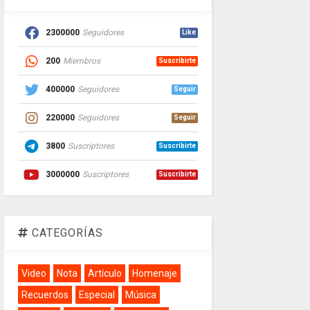
2300000
Seguidores
Like
200
Miembros
Suscribirte
400000
Seguidores
Seguir
220000
Seguidores
Seguir
3800
Suscriptores
Suscribirte
3000000
Suscriptores
Suscribirte
CATEGORÍAS
Video
Nota
Artículo
Homenaje
Recuerdos
Especial
Música