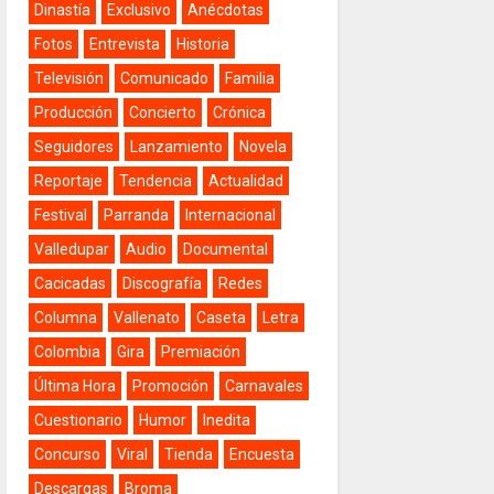
Dinastía
Exclusivo
Anécdotas
Fotos
Entrevista
Historia
Televisión
Comunicado
Familia
Producción
Concierto
Crónica
Seguidores
Lanzamiento
Novela
Reportaje
Tendencia
Actualidad
Festival
Parranda
Internacional
Valledupar
Audio
Documental
Cacicadas
Discografía
Redes
Columna
Vallenato
Caseta
Letra
Colombia
Gira
Premiación
Última Hora
Promoción
Carnavales
Cuestionario
Humor
Inedita
Concurso
Viral
Tienda
Encuesta
Descargas
Broma