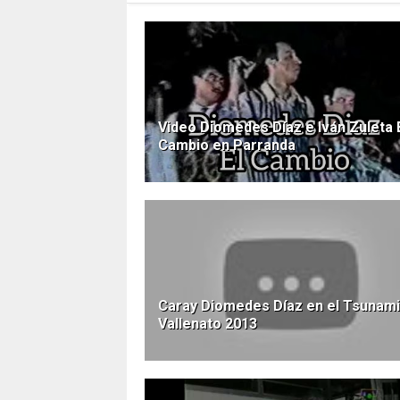
Video Diomedes Díaz e Iván Zuleta 
Cambio en Parranda
Caray Diomedes Díaz en el Tsunami
Vallenato 2013