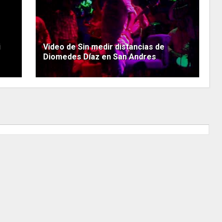
i
Video de Sin medir distancias de
Diomedes Díaz en San Andres