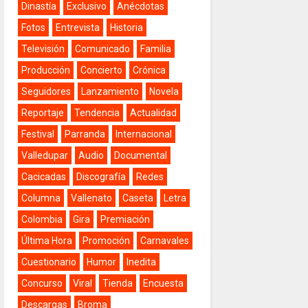
Dinastía
Exclusivo
Anécdotas
Fotos
Entrevista
Historia
Televisión
Comunicado
Familia
Producción
Concierto
Crónica
Seguidores
Lanzamiento
Novela
Reportaje
Tendencia
Actualidad
Festival
Parranda
Internacional
Valledupar
Audio
Documental
Cacicadas
Discografía
Redes
Columna
Vallenato
Caseta
Letra
Colombia
Gira
Premiación
Última Hora
Promoción
Carnavales
Cuestionario
Humor
Inedita
Concurso
Viral
Tienda
Encuesta
Descargas
Broma