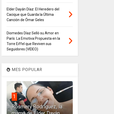
Elder Dayán Díaz: El Heredero del
Cacique que Guarda la Última
Canción de Ómar Geles
Diomedes Díaz Selló su Amor en
París: La Emotiva Propuesta en la
Torre Eiffel que Reviven sus
Seguidores (VIDEO)
MES POPULAR
1
Rosmery Rodríguez, la
mamá de Elder Dayán