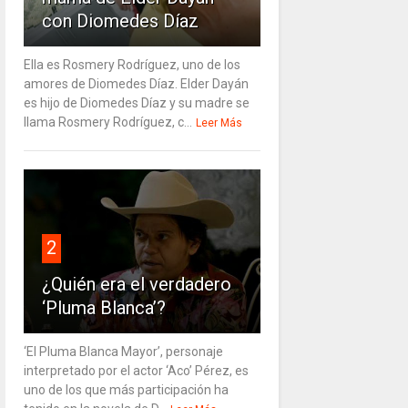
con Diomedes Díaz
Ella es Rosmery Rodríguez, uno de los
amores de Diomedes Díaz. Elder Dayán
es hijo de Diomedes Díaz y su madre se
llama Rosmery Rodríguez, c...
Leer Más
2
¿Quién era el verdadero
‘Pluma Blanca’?
‘El Pluma Blanca Mayor’, personaje
interpretado por el actor ‘Aco’ Pérez, es
uno de los que más participación ha