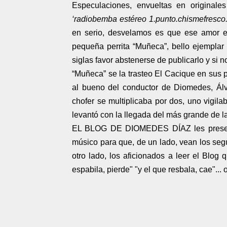
Especulaciones, envueltas en originale
‘radiobemba estéreo 1.punto.chismefresco.
en serio, desvelamos es que ese amor e
pequeña perrita “Muñeca”, bello ejemplar d
siglas favor abstenerse de publicarlo y si n
“Muñeca” se la trasteo El Cacique en sus p
al bueno del conductor de Diomedes, Álv
chofer se multiplicaba por dos, uno vigilab
levantó con la llegada del más grande de l
EL BLOG DE DIOMEDES DÍAZ les presenta
músico para que, de un lado, vean los segu
otro lado, los aficionados a leer el Blog
espabila, pierde" "y el que resbala, cae"..