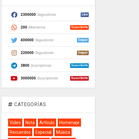
2300000
Seguidores
Like
200
Miembros
Suscribirte
400000
Seguidores
Seguir
220000
Seguidores
Seguir
3800
Suscriptores
Suscribirte
3000000
Suscriptores
Suscribirte
CATEGORÍAS
Video
Nota
Artículo
Homenaje
Recuerdos
Especial
Música