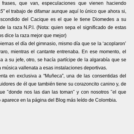
s frases, que van, especulaciones que vienen haciendo
5”
el trabajo de difamar aunque aquí lo único que ahora si,
scondido del Cacique es el que le tiene Diomedes a su
e la raza N.P.I. (Nota: quien sepa el significado de estas
os dice la raza mejor que mejor)
iernas el día del gimnasio, mismo día que se la ‘acoplaron’
aro, mientras el cantante entrenaba. En ese momento, el
a a su jefe, otro, se hacía partícipe de la algarabía que se
a música vallenata a esas instalaciones deportivas.
 en exclusiva a “Muñeca”, una de las consentidas del
idores de él que también tiene su corazoncito canino y, de
 que "donde nos las dan las toman" y con nosotros "el que
. o aparece en la página del Blog más leído de Colombia.