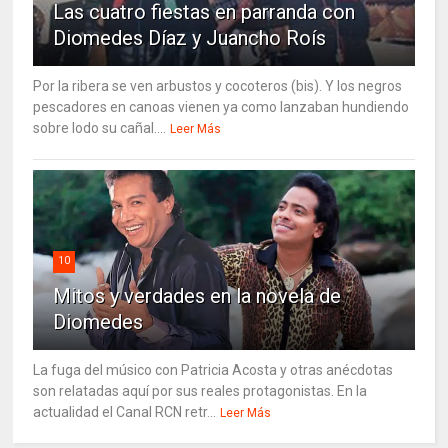
Las cuatro fiestas en parranda con
Diomedes Díaz y Juancho Roís
Por la ribera se ven arbustos y cocoteros (bis). Y los negros
pescadores en canoas vienen ya como lanzaban hundiendo
sobre lodo su cañal....
Leer Más
10
Mitos y verdades en la novela de
Diomedes
La fuga del músico con Patricia Acosta y otras anécdotas
son relatadas aquí por sus reales protagonistas. En la
actualidad el Canal RCN retr...
Leer Más