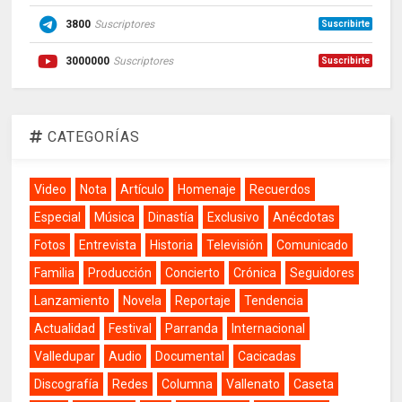
3800
Suscriptores
Suscribirte
3000000
Suscriptores
Suscribirte
CATEGORÍAS
Video
Nota
Artículo
Homenaje
Recuerdos
Especial
Música
Dinastía
Exclusivo
Anécdotas
Fotos
Entrevista
Historia
Televisión
Comunicado
Familia
Producción
Concierto
Crónica
Seguidores
Lanzamiento
Novela
Reportaje
Tendencia
Actualidad
Festival
Parranda
Internacional
Valledupar
Audio
Documental
Cacicadas
Discografía
Redes
Columna
Vallenato
Caseta