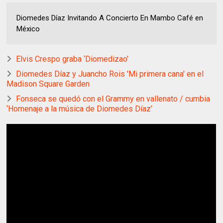
Diomedes Díaz Invitando A Concierto En Mambo Café en
México
Elvis Crespo graba ‘Diomedizao’
Diomedes Díaz y Juancho Rois 'Mi primera cana' en el
Madison Square Garden
Fonseca se quedó con el Grammy en vallenato / cumbia
‘Homenaje a la música de Diomedes Díaz’