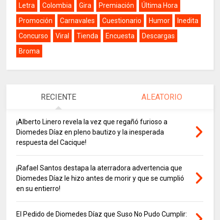
Letra
Colombia
Gira
Premiación
Última Hora
Promoción
Carnavales
Cuestionario
Humor
Inedita
Concurso
Viral
Tienda
Encuesta
Descargas
Broma
RECIENTE
ALEATORIO
¡Alberto Linero revela la vez que regañó furioso a
Diomedes Díaz en pleno bautizo y la inesperada
respuesta del Cacique!
¡Rafael Santos destapa la aterradora advertencia que
Diomedes Díaz le hizo antes de morir y que se cumplió
en su entierro!
El Pedido de Diomedes Díaz que Suso No Pudo Cumplir: