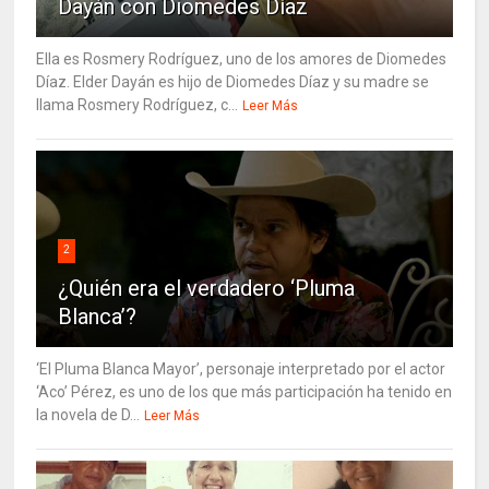
Dayán con Diomedes Díaz
Ella es Rosmery Rodríguez, uno de los amores de Diomedes
Díaz. Elder Dayán es hijo de Diomedes Díaz y su madre se
llama Rosmery Rodríguez, c...
Leer Más
2
¿Quién era el verdadero ‘Pluma
Blanca’?
‘El Pluma Blanca Mayor’, personaje interpretado por el actor
‘Aco’ Pérez, es uno de los que más participación ha tenido en
la novela de D...
Leer Más