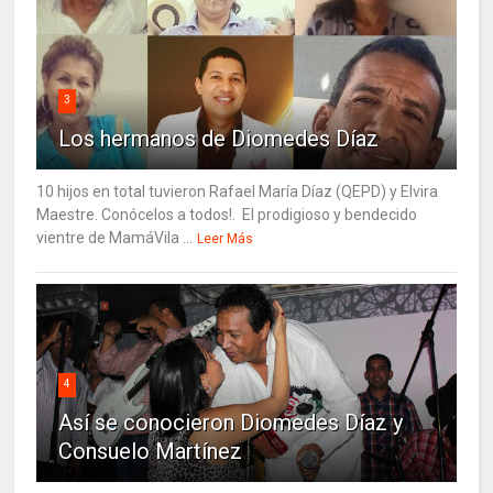
3
Los hermanos de Diomedes Díaz
10 hijos en total tuvieron Rafael María Díaz (QEPD) y Elvira
Maestre. Conócelos a todos!. El prodigioso y bendecido
vientre de MamáVila ...
Leer Más
4
Así se conocieron Diomedes Díaz y
Consuelo Martínez