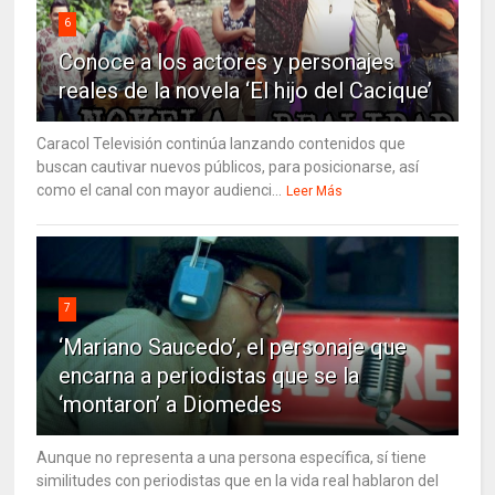
6
Conoce a los actores y personajes
reales de la novela ‘El hijo del Cacique’
Caracol Televisión continúa lanzando contenidos que
buscan cautivar nuevos públicos, para posicionarse, así
como el canal con mayor audienci...
Leer Más
7
‘Mariano Saucedo’, el personaje que
encarna a periodistas que se la
‘montaron’ a Diomedes
Aunque no representa a una persona específica, sí tiene
similitudes con periodistas que en la vida real hablaron del