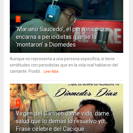
7
‘Mariano Saucedo’, el personaje que
encarna a periodistas que se la
‘montaron’ a Diomedes
Aunque no representa a una persona específica, sí tiene
similitudes con periodistas que en la vida real hablaron del
cantante. Posibl...
Leer Más
8
Virgen del Carmen dame vida, dame
salud que lo demás lo resuelvo yo…
Frase célebre del Cacique