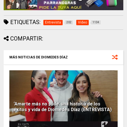
ETIQUETAS:
Entrevista
Video
202
1134
COMPARTIR:
MÁS NOTICIAS DE DIOMEDES DÍAZ
‘Amarte más no pude’ una historia de los
éxitos y vida de Diomedes Díaz (ENTREVISTA)