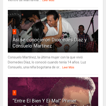
vientre de MamáVila ...
Leer Más
4
Así se conocieron Diomedes Díaz y
Consuelo Martínez
Consuelo Martínez, la última mujer con la que vivió
Diomedes Díaz, lo conoció cuando tenía 14 años. Luz
Consuelo, una niña bogotana de or...
Leer Más
5
“Entre El Bien Y El Mal” Primer