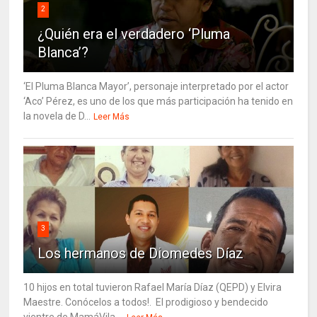
2
¿Quién era el verdadero ‘Pluma
Blanca’?
‘El Pluma Blanca Mayor’, personaje interpretado por el actor
‘Aco’ Pérez, es uno de los que más participación ha tenido en
la novela de D...
Leer Más
3
Los hermanos de Diomedes Díaz
10 hijos en total tuvieron Rafael María Díaz (QEPD) y Elvira
Maestre. Conócelos a todos!. El prodigioso y bendecido