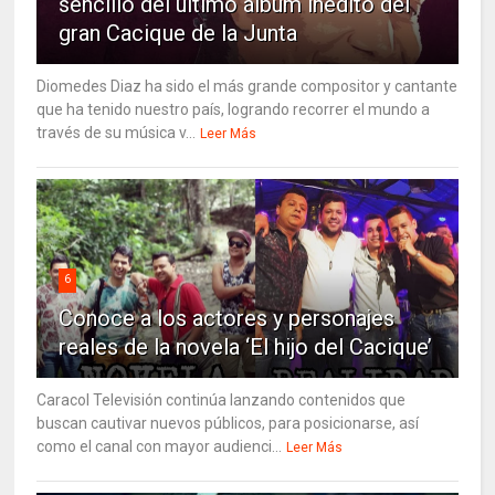
sencillo del último álbum inédito del
gran Cacique de la Junta
Diomedes Diaz ha sido el más grande compositor y cantante
que ha tenido nuestro país, logrando recorrer el mundo a
través de su música v...
Leer Más
6
Conoce a los actores y personajes
reales de la novela ‘El hijo del Cacique’
Caracol Televisión continúa lanzando contenidos que
buscan cautivar nuevos públicos, para posicionarse, así
como el canal con mayor audienci...
Leer Más