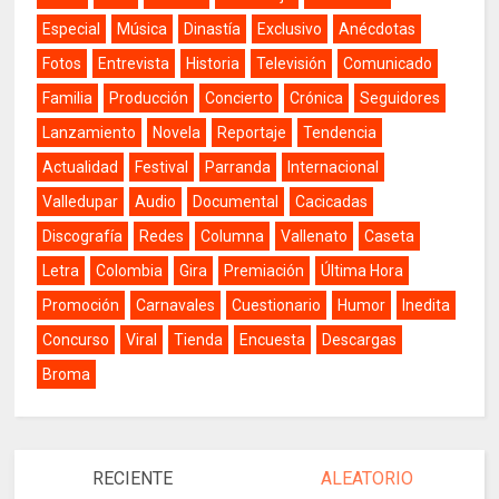
Especial
Música
Dinastía
Exclusivo
Anécdotas
Fotos
Entrevista
Historia
Televisión
Comunicado
Familia
Producción
Concierto
Crónica
Seguidores
Lanzamiento
Novela
Reportaje
Tendencia
Actualidad
Festival
Parranda
Internacional
Valledupar
Audio
Documental
Cacicadas
Discografía
Redes
Columna
Vallenato
Caseta
Letra
Colombia
Gira
Premiación
Última Hora
Promoción
Carnavales
Cuestionario
Humor
Inedita
Concurso
Viral
Tienda
Encuesta
Descargas
Broma
RECIENTE
ALEATORIO