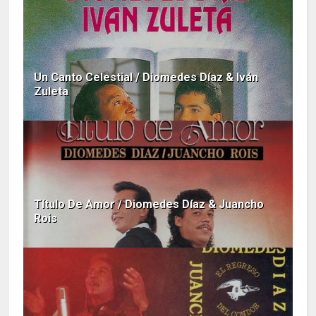
Un Canto Celestial / Diomedes Díaz & Iván
Zuleta
Título De Amor / Diomedes Díaz & Juancho
Rois