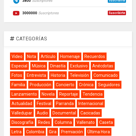
3800
Suscriptores
Suscribirte
3000000
Suscriptores
Suscribirte
CATEGORÍAS
Video
Nota
Artículo
Homenaje
Recuerdos
Especial
Música
Dinastía
Exclusivo
Anécdotas
Fotos
Entrevista
Historia
Televisión
Comunicado
Familia
Producción
Concierto
Crónica
Seguidores
Lanzamiento
Novela
Reportaje
Tendencia
Actualidad
Festival
Parranda
Internacional
Valledupar
Audio
Documental
Cacicadas
Discografía
Redes
Columna
Vallenato
Caseta
Letra
Colombia
Gira
Premiación
Última Hora