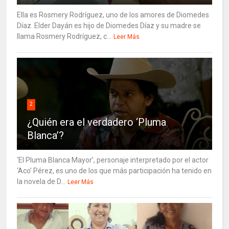
Ella es Rosmery Rodríguez, uno de los amores de Diomedes
Díaz. Elder Dayán es hijo de Diomedes Díaz y su madre se
llama Rosmery Rodríguez, c...
Leer Más
2
¿Quién era el verdadero ‘Pluma
Blanca’?
‘El Pluma Blanca Mayor’, personaje interpretado por el actor
‘Aco’ Pérez, es uno de los que más participación ha tenido en
la novela de D...
Leer Más