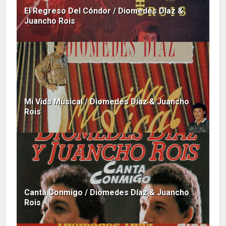
El Regreso Del Cóndor / Diomedes Díaz &
Juancho Rois
Mi Vida Musical / Diomedes Díaz & Juancho
Rois
Canta Conmigo / Diomedes Díaz & Juancho
Rois