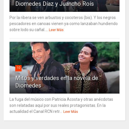
Diomedes Díaz y Juancho Roís
Por la ribera se ven arbustos y cocoteros (bis). Y los negros
pescadores en canoas vienen ya como lanzaban hundiendo
sobre lodo su cañal....
Leer Más
10
Mitos y verdades en la novela de
Diomedes
La fuga del músico con Patricia Acosta y otras anécdotas
son relatadas aquí por sus reales protagonistas. En la
actualidad el Canal RCN retr...
Leer Más