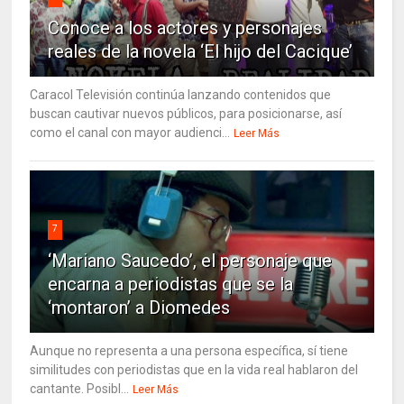
Conoce a los actores y personajes
reales de la novela ‘El hijo del Cacique’
Caracol Televisión continúa lanzando contenidos que
buscan cautivar nuevos públicos, para posicionarse, así
como el canal con mayor audienci...
Leer Más
7
‘Mariano Saucedo’, el personaje que
encarna a periodistas que se la
‘montaron’ a Diomedes
Aunque no representa a una persona específica, sí tiene
similitudes con periodistas que en la vida real hablaron del
cantante. Posibl...
Leer Más