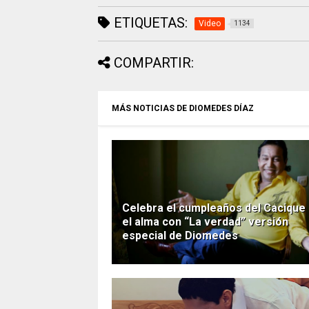
ETIQUETAS:
Video
1134
COMPARTIR:
MÁS NOTICIAS DE DIOMEDES DÍAZ
Celebra el cumpleaños del Cacique
el alma con “La verdad” versión
especial de Diomedes