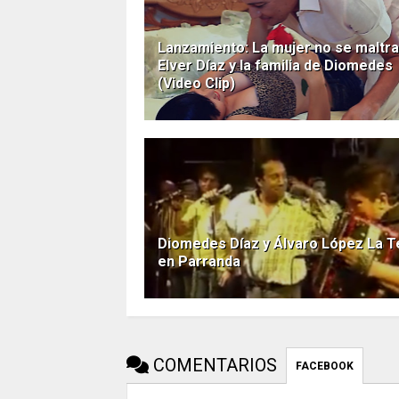
Lanzamiento: La mujer no se maltra
Elver Díaz y la familia de Diomedes
(Video Clip)
Diomedes Díaz y Álvaro López La T
en Parranda
COMENTARIOS
FACEBOOK