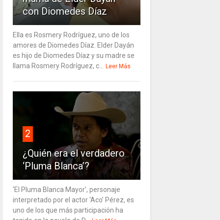
con Diomedes Díaz
Ella es Rosmery Rodríguez, uno de los
amores de Diomedes Díaz. Elder Dayán
es hijo de Diomedes Díaz y su madre se
llama Rosmery Rodríguez, c...
Leer Más
2
¿Quién era el verdadero
‘Pluma Blanca’?
‘El Pluma Blanca Mayor’, personaje
interpretado por el actor ‘Aco’ Pérez, es
uno de los que más participación ha