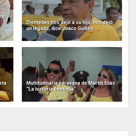
ta,
Diomedes nos dejó a su hijo, nos dejó
un legado, dice Joaco Guillén
eta
Multitudinaria caravana de Martín Elias
“La historia continúa”