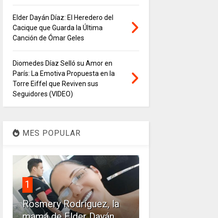
Elder Dayán Díaz: El Heredero del
Cacique que Guarda la Última
Canción de Ómar Geles
Diomedes Díaz Selló su Amor en
París: La Emotiva Propuesta en la
Torre Eiffel que Reviven sus
Seguidores (VIDEO)
MES POPULAR
1
Rosmery Rodríguez, la
mamá de Elder Dayán