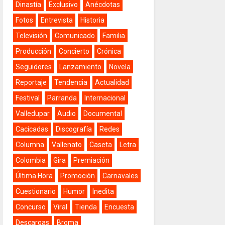
Dinastía
Exclusivo
Anécdotas
Fotos
Entrevista
Historia
Televisión
Comunicado
Familia
Producción
Concierto
Crónica
Seguidores
Lanzamiento
Novela
Reportaje
Tendencia
Actualidad
Festival
Parranda
Internacional
Valledupar
Audio
Documental
Cacicadas
Discografía
Redes
Columna
Vallenato
Caseta
Letra
Colombia
Gira
Premiación
Última Hora
Promoción
Carnavales
Cuestionario
Humor
Inedita
Concurso
Viral
Tienda
Encuesta
Descargas
Broma