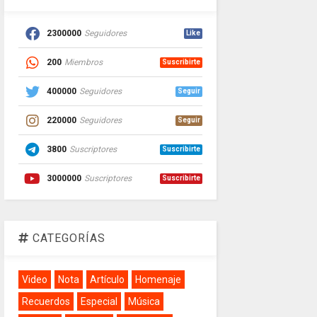
2300000
Seguidores
Like
200
Miembros
Suscribirte
400000
Seguidores
Seguir
220000
Seguidores
Seguir
3800
Suscriptores
Suscribirte
3000000
Suscriptores
Suscribirte
CATEGORÍAS
Video
Nota
Artículo
Homenaje
Recuerdos
Especial
Música