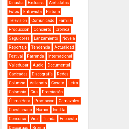
Dinastía
Exclusivo
Anécdotas
Fotos
Entrevista
Historia
Televisión
Comunicado
Familia
Producción
Concierto
Crónica
Seguidores
Lanzamiento
Novela
Reportaje
Tendencia
Actualidad
Festival
Parranda
Internacional
Valledupar
Audio
Documental
Cacicadas
Discografía
Redes
Columna
Vallenato
Caseta
Letra
Colombia
Gira
Premiación
Última Hora
Promoción
Carnavales
Cuestionario
Humor
Inedita
Concurso
Viral
Tienda
Encuesta
Descargas
Broma