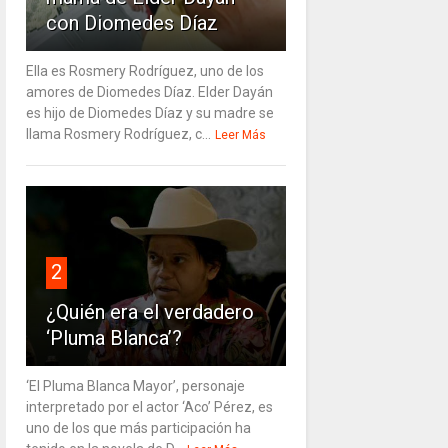
con Diomedes Díaz
Ella es Rosmery Rodríguez, uno de los
amores de Diomedes Díaz. Elder Dayán
es hijo de Diomedes Díaz y su madre se
llama Rosmery Rodríguez, c...
Leer Más
2
¿Quién era el verdadero
‘Pluma Blanca’?
‘El Pluma Blanca Mayor’, personaje
interpretado por el actor ‘Aco’ Pérez, es
uno de los que más participación ha