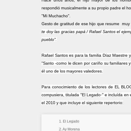
Hace unos años, el hijo mayor de los hombr
respondió musicalmente a su propio padre el ho
"Mi Muchacho".
Gesto de gratitud de ese hijo que resume muy bi
te doy las gracias papá /
Rafael Santos el eje
pueblo".
Rafael Santos es para la familia Díaz Maestre 
"Santo -como le dicen por cariño su familiares 
él uno de los mayores valedores.
Para conocimiento de los lectores de EL BL
compusiera, titulada "El Legado·" e incluída en
el 2010 y que incluye el siguiente repertorio:
1. El Legado
2. Ay Morena