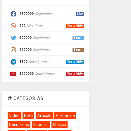
2300000
Seguidores
Like
200
Miembros
Suscribirte
400000
Seguidores
Seguir
220000
Seguidores
Seguir
3800
Suscriptores
Suscribirte
3000000
Suscriptores
Suscribirte
CATEGORÍAS
Video
Nota
Artículo
Homenaje
Recuerdos
Especial
Música