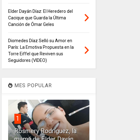
Elder Dayán Díaz: El Heredero del
Cacique que Guarda la Última
Canción de Ómar Geles
Diomedes Díaz Selló su Amor en
París: La Emotiva Propuesta en la
Torre Eiffel que Reviven sus
Seguidores (VIDEO)
MES POPULAR
1
Rosmery Rodríguez, la
mamá de Elder Dayán