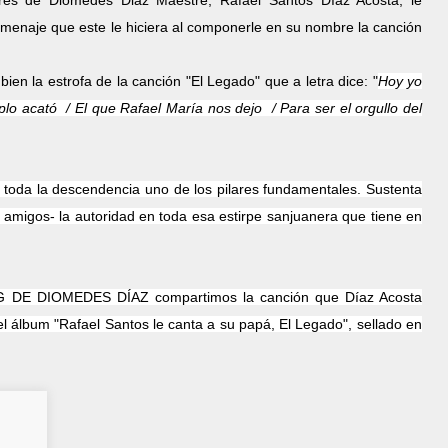
es de Diomedes Diaz Maestre, Rafael Santos Díaz Acosta, le
menaje que este le hiciera al componerle en su nombre la canción
en la estrofa de la canción "El Legado" que a letra dice: "
Hoy yo
mplo acató /
El que Rafael María nos dejo /
Para ser el orgullo del
y toda la descendencia uno de los pilares fundamentales. Sustenta
y amigos- la autoridad en toda esa estirpe sanjuanera que tiene en
OG DE DIOMEDES DÍAZ compartimos la canción que Díaz Acosta
 el álbum "Rafael Santos le canta a su papá, El Legado", sellado en