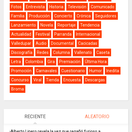
Fotos
Entrevista
Historia
Televisión
Comunicado
Familia
Producción
Concierto
Crónica
Seguidores
Lanzamiento
Novela
Reportaje
Tendencia
Actualidad
Festival
Parranda
Internacional
Valledupar
Audio
Documental
Cacicadas
Discografía
Redes
Columna
Vallenato
Caseta
Letra
Colombia
Gira
Premiación
Última Hora
Promoción
Carnavales
Cuestionario
Humor
Inedita
Concurso
Viral
Tienda
Encuesta
Descargas
Broma
RECIENTE
ALEATORIO
¡Alberto Linero revela la vez que regañó furioso a