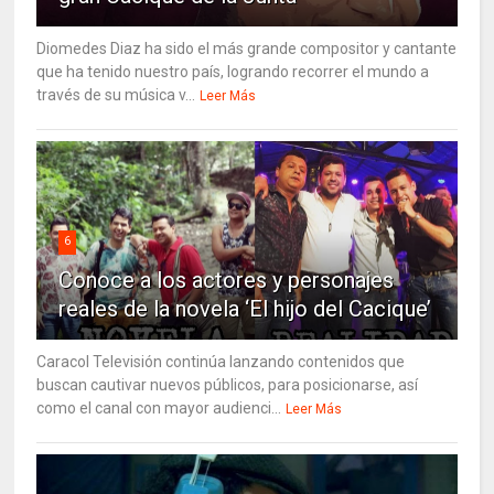
Diomedes Diaz ha sido el más grande compositor y cantante
que ha tenido nuestro país, logrando recorrer el mundo a
través de su música v...
Leer Más
6
Conoce a los actores y personajes
reales de la novela ‘El hijo del Cacique’
Caracol Televisión continúa lanzando contenidos que
buscan cautivar nuevos públicos, para posicionarse, así
como el canal con mayor audienci...
Leer Más