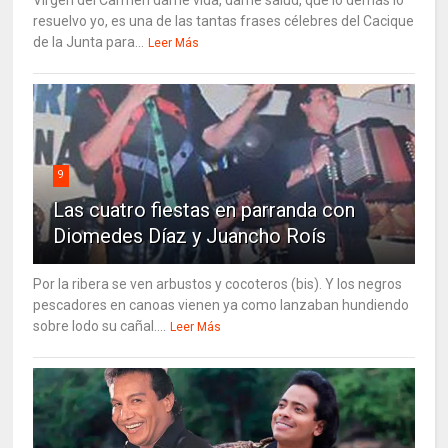
Virgen del Carmen dame vida, dame salud, que lo demás lo
resuelvo yo, es una de las tantas frases célebres del Cacique
de la Junta para...
Leer Más
9
Las cuatro fiestas en parranda con
Diomedes Díaz y Juancho Roís
Por la ribera se ven arbustos y cocoteros (bis). Y los negros
pescadores en canoas vienen ya como lanzaban hundiendo
sobre lodo su cañal....
Leer Más