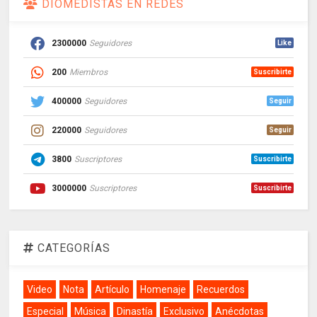
DIOMEDISTAS EN REDES
2300000
Seguidores
Like
200
Miembros
Suscribirte
400000
Seguidores
Seguir
220000
Seguidores
Seguir
3800
Suscriptores
Suscribirte
3000000
Suscriptores
Suscribirte
CATEGORÍAS
Video
Nota
Artículo
Homenaje
Recuerdos
Especial
Música
Dinastía
Exclusivo
Anécdotas