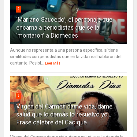
7
‘Mariano Saucedo’, el personaje que
encarna a periodistas que se la
‘montaron’ a Diomedes
Aunque no representa a una persona específica, sí tiene
similitudes con periodistas que en la vida real hablaron del
cantante. Posibl...
Leer Más
8
Virgen del Carmen dame vida, dame
salud que lo demás lo resuelvo yo…
Frase célebre del Cacique