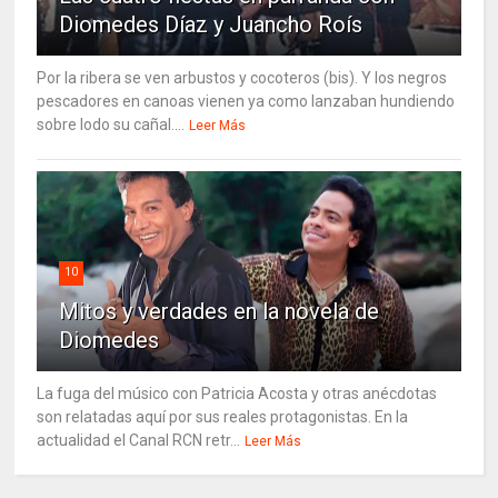
Diomedes Díaz y Juancho Roís
Por la ribera se ven arbustos y cocoteros (bis). Y los negros
pescadores en canoas vienen ya como lanzaban hundiendo
sobre lodo su cañal....
Leer Más
10
Mitos y verdades en la novela de
Diomedes
La fuga del músico con Patricia Acosta y otras anécdotas
son relatadas aquí por sus reales protagonistas. En la
actualidad el Canal RCN retr...
Leer Más