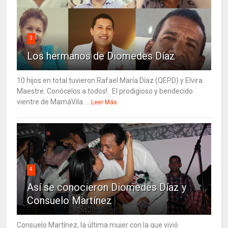
3
Los hermanos de Diomedes Díaz
10 hijos en total tuvieron Rafael María Díaz (QEPD) y Elvira
Maestre. Conócelos a todos!. El prodigioso y bendecido
vientre de MamáVila ...
Leer Más
4
Así se conocieron Diomedes Díaz y
Consuelo Martínez
Consuelo Martínez, la última mujer con la que vivió