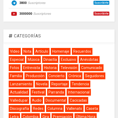
3800
Suscriptores
Suscribirte
3000000
Suscriptores
Suscribirte
CATEGORÍAS
Video
Nota
Artículo
Homenaje
Recuerdos
Especial
Música
Dinastía
Exclusivo
Anécdotas
Fotos
Entrevista
Historia
Televisión
Comunicado
Familia
Producción
Concierto
Crónica
Seguidores
Lanzamiento
Novela
Reportaje
Tendencia
Actualidad
Festival
Parranda
Internacional
Valledupar
Audio
Documental
Cacicadas
Discografía
Redes
Columna
Vallenato
Caseta
Letra
Colombia
Gira
Premiación
Última Hora