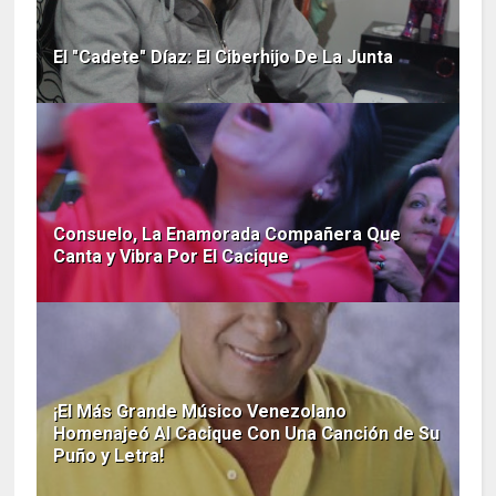
El "Cadete" Díaz: El Ciberhijo De La Junta
Consuelo, La Enamorada Compañera Que
Canta y Vibra Por El Cacique
¡El Más Grande Músico Venezolano
Homenajeó Al Cacique Con Una Canción de Su
Puño y Letra!