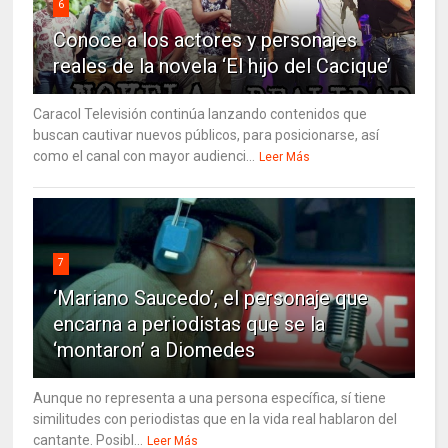
6
Conoce a los actores y personajes
reales de la novela ‘El hijo del Cacique’
Caracol Televisión continúa lanzando contenidos que
buscan cautivar nuevos públicos, para posicionarse, así
como el canal con mayor audienci...
Leer Más
7
‘Mariano Saucedo’, el personaje que
encarna a periodistas que se la
‘montaron’ a Diomedes
Aunque no representa a una persona específica, sí tiene
similitudes con periodistas que en la vida real hablaron del
cantante. Posibl...
Leer Más