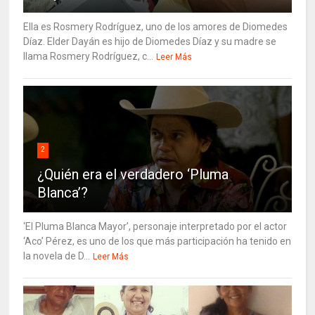
Ella es Rosmery Rodríguez, uno de los amores de Diomedes
Díaz. Elder Dayán es hijo de Diomedes Díaz y su madre se
llama Rosmery Rodríguez, c...
Leer Más
2
¿Quién era el verdadero ‘Pluma
Blanca’?
‘El Pluma Blanca Mayor’, personaje interpretado por el actor
‘Aco’ Pérez, es uno de los que más participación ha tenido en
la novela de D...
Leer Más