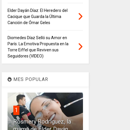
Elder Dayán Díaz: El Heredero del
Cacique que Guarda la Última
Canción de Ómar Geles
Diomedes Díaz Selló su Amor en
París: La Emotiva Propuesta en la
Torre Eiffel que Reviven sus
Seguidores (VIDEO)
MES POPULAR
1
Rosmery Rodríguez, la
mamá de Elder Dayán