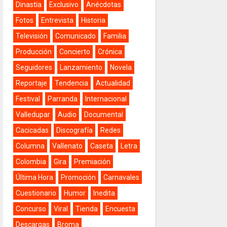
Dinastía
Exclusivo
Anécdotas
Fotos
Entrevista
Historia
Televisión
Comunicado
Familia
Producción
Concierto
Crónica
Seguidores
Lanzamiento
Novela
Reportaje
Tendencia
Actualidad
Festival
Parranda
Internacional
Valledupar
Audio
Documental
Cacicadas
Discografía
Redes
Columna
Vallenato
Caseta
Letra
Colombia
Gira
Premiación
Última Hora
Promoción
Carnavales
Cuestionario
Humor
Inedita
Concurso
Viral
Tienda
Encuesta
Descargas
Broma