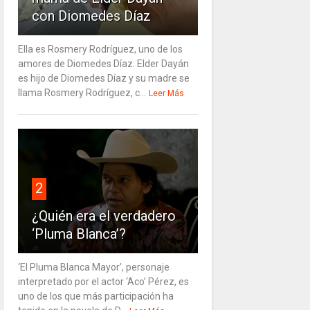
con Diomedes Díaz
Ella es Rosmery Rodríguez, uno de los
amores de Diomedes Díaz. Elder Dayán
es hijo de Diomedes Díaz y su madre se
llama Rosmery Rodríguez, c...
Leer Más
2
¿Quién era el verdadero
‘Pluma Blanca’?
‘El Pluma Blanca Mayor’, personaje
interpretado por el actor ‘Aco’ Pérez, es
uno de los que más participación ha