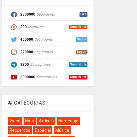
2300000
Seguidores
Like
200
Miembros
Suscribirte
400000
Seguidores
Seguir
220000
Seguidores
Seguir
3800
Suscriptores
Suscribirte
3000000
Suscriptores
Suscribirte
CATEGORÍAS
Video
Nota
Artículo
Homenaje
Recuerdos
Especial
Música