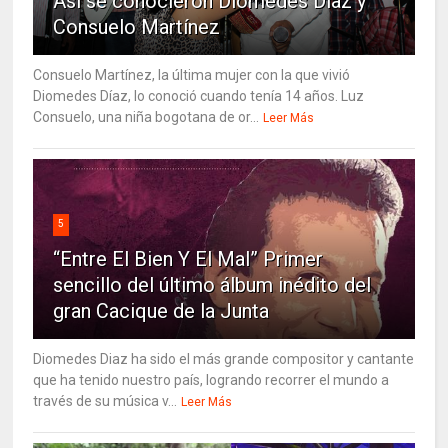
Así se conocieron Diomedes Díaz y
Consuelo Martínez
Consuelo Martínez, la última mujer con la que vivió
Diomedes Díaz, lo conoció cuando tenía 14 años. Luz
Consuelo, una niña bogotana de or...
Leer Más
5
“Entre El Bien Y El Mal” Primer
sencillo del último álbum inédito del
gran Cacique de la Junta
Diomedes Diaz ha sido el más grande compositor y cantante
que ha tenido nuestro país, logrando recorrer el mundo a
través de su música v...
Leer Más