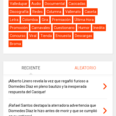
Valledupar
Audio
Documental
Cacicadas
Discografía
Redes
Columna
Vallenato
Caseta
Letra
Colombia
Gira
Premiación
Última Hora
Promoción
Carnavales
Cuestionario
Humor
Inedita
Concurso
Viral
Tienda
Encuesta
Descargas
Broma
RECIENTE
ALEATORIO
¡Alberto Linero revela la vez que regañó furioso a
Diomedes Díaz en pleno bautizo y la inesperada
respuesta del Cacique!
¡Rafael Santos destapa la aterradora advertencia que
Diomedes Díaz le hizo antes de morir y que se cumplió