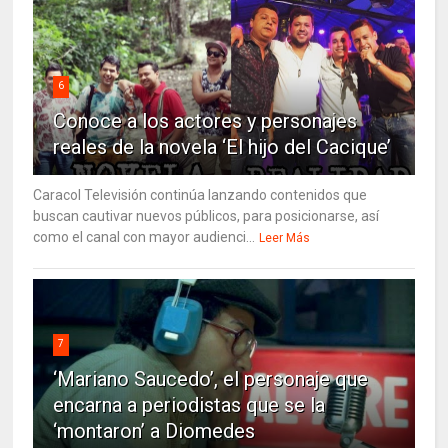
6
Conoce a los actores y personajes
reales de la novela ‘El hijo del Cacique’
Caracol Televisión continúa lanzando contenidos que
buscan cautivar nuevos públicos, para posicionarse, así
como el canal con mayor audienci...
Leer Más
7
‘Mariano Saucedo’, el personaje que
encarna a periodistas que se la
‘montaron’ a Diomedes