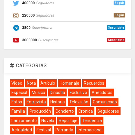
400000
Seguidores
Seguir
220000
Seguidores
Seguir
3800
Suscriptores
Suscribirte
3000000
Suscriptores
Suscribirte
CATEGORÍAS
Video
Nota
Artículo
Homenaje
Recuerdos
Especial
Música
Dinastía
Exclusivo
Anécdotas
Fotos
Entrevista
Historia
Televisión
Comunicado
Familia
Producción
Concierto
Crónica
Seguidores
Lanzamiento
Novela
Reportaje
Tendencia
Actualidad
Festival
Parranda
Internacional