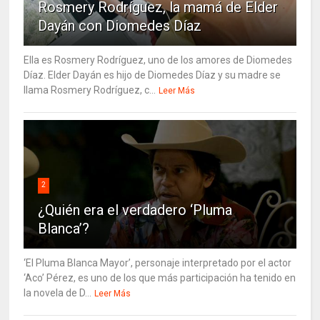
Rosmery Rodríguez, la mamá de Elder
Dayán con Diomedes Díaz
Ella es Rosmery Rodríguez, uno de los amores de Diomedes
Díaz. Elder Dayán es hijo de Diomedes Díaz y su madre se
llama Rosmery Rodríguez, c...
Leer Más
2
¿Quién era el verdadero ‘Pluma
Blanca’?
‘El Pluma Blanca Mayor’, personaje interpretado por el actor
‘Aco’ Pérez, es uno de los que más participación ha tenido en
la novela de D...
Leer Más