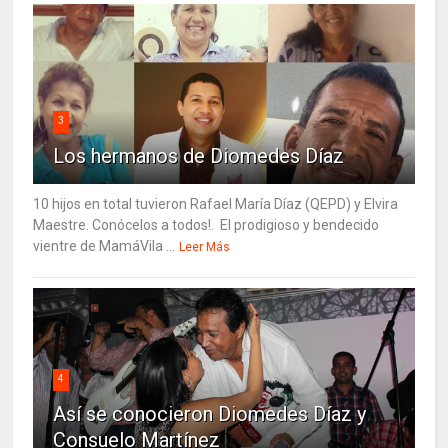
3
Los hermanos de Diomedes Díaz
10 hijos en total tuvieron Rafael María Díaz (QEPD) y Elvira
Maestre. Conócelos a todos!. El prodigioso y bendecido
vientre de MamáVila ...
Leer Más
4
Así se conocieron Diomedes Díaz y
Consuelo Martínez