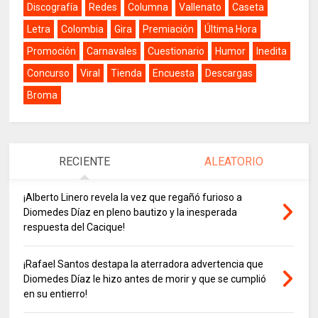
Discografía
Redes
Columna
Vallenato
Caseta
Letra
Colombia
Gira
Premiación
Última Hora
Promoción
Carnavales
Cuestionario
Humor
Inedita
Concurso
Viral
Tienda
Encuesta
Descargas
Broma
RECIENTE
ALEATORIO
¡Alberto Linero revela la vez que regañó furioso a
Diomedes Díaz en pleno bautizo y la inesperada
respuesta del Cacique!
¡Rafael Santos destapa la aterradora advertencia que
Diomedes Díaz le hizo antes de morir y que se cumplió
en su entierro!