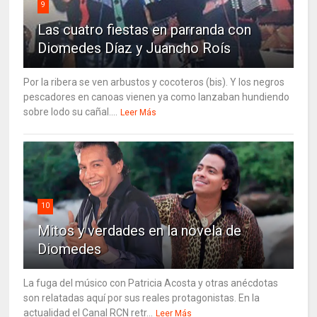
9
Las cuatro fiestas en parranda con
Diomedes Díaz y Juancho Roís
Por la ribera se ven arbustos y cocoteros (bis). Y los negros
pescadores en canoas vienen ya como lanzaban hundiendo
sobre lodo su cañal....
Leer Más
10
Mitos y verdades en la novela de
Diomedes
La fuga del músico con Patricia Acosta y otras anécdotas
son relatadas aquí por sus reales protagonistas. En la
actualidad el Canal RCN retr...
Leer Más