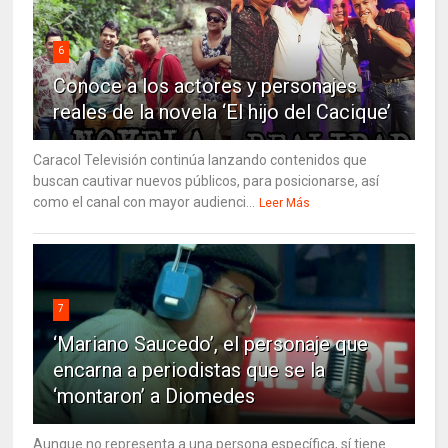
6
Conoce a los actores y personajes
reales de la novela ‘El hijo del Cacique’
Caracol Televisión continúa lanzando contenidos que
buscan cautivar nuevos públicos, para posicionarse, así
como el canal con mayor audienci...
Leer Más
7
‘Mariano Saucedo’, el personaje que
encarna a periodistas que se la
‘montaron’ a Diomedes
Aunque no representa a una persona específica, sí tiene