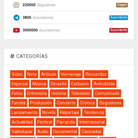
220000
Seguidores
Seguir
3800
Suscriptores
Suscribirte
3000000
Suscriptores
Suscribirte
CATEGORÍAS
Video
Nota
Artículo
Homenaje
Recuerdos
Especial
Música
Dinastía
Exclusivo
Anécdotas
Fotos
Entrevista
Historia
Televisión
Comunicado
Familia
Producción
Concierto
Crónica
Seguidores
Lanzamiento
Novela
Reportaje
Tendencia
Actualidad
Festival
Parranda
Internacional
Valledupar
Audio
Documental
Cacicadas