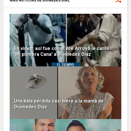
MÁS NOTICIAS DE DIOMEDES DÍAZ
En video: así fue como Joe Arroyo le cantó
'Mi primera Cana' a Diomedes Díaz
Una bala perdida casi hiere a la mamá de
Diomedes Díaz