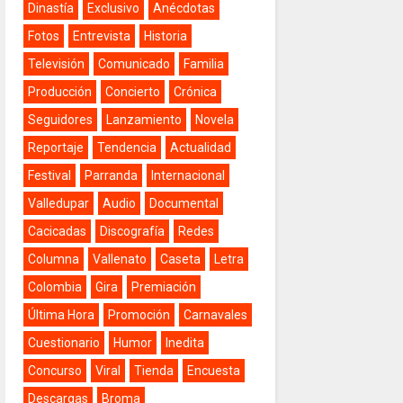
Dinastía
Exclusivo
Anécdotas
Fotos
Entrevista
Historia
Televisión
Comunicado
Familia
Producción
Concierto
Crónica
Seguidores
Lanzamiento
Novela
Reportaje
Tendencia
Actualidad
Festival
Parranda
Internacional
Valledupar
Audio
Documental
Cacicadas
Discografía
Redes
Columna
Vallenato
Caseta
Letra
Colombia
Gira
Premiación
Última Hora
Promoción
Carnavales
Cuestionario
Humor
Inedita
Concurso
Viral
Tienda
Encuesta
Descargas
Broma