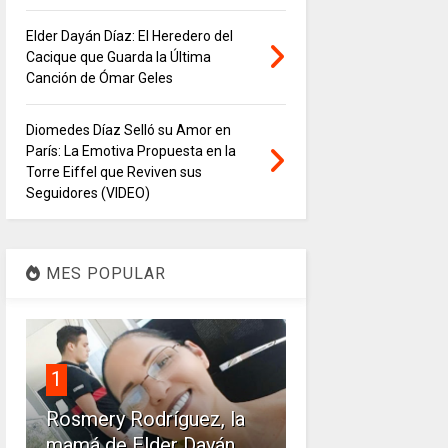
Elder Dayán Díaz: El Heredero del
Cacique que Guarda la Última
Canción de Ómar Geles
Diomedes Díaz Selló su Amor en
París: La Emotiva Propuesta en la
Torre Eiffel que Reviven sus
Seguidores (VIDEO)
MES POPULAR
1
Rosmery Rodríguez, la
mamá de Elder Dayán