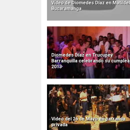
Vídeo de Diomedes Díaz en Matildel
Bucaramanga
Diomedes Díaz en Trucupey
Barranquilla celebrando su cumple
2013
Video del 26 de Mayo en parranda
privada