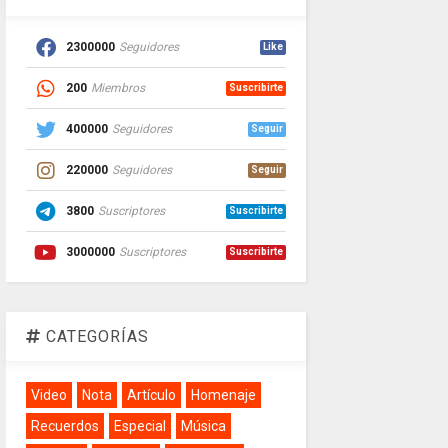
2300000
Seguidores
Like
200
Miembros
Suscribirte
400000
Seguidores
Seguir
220000
Seguidores
Seguir
3800
Suscriptores
Suscribirte
3000000
Suscriptores
Suscribirte
CATEGORÍAS
Video
Nota
Artículo
Homenaje
Recuerdos
Especial
Música