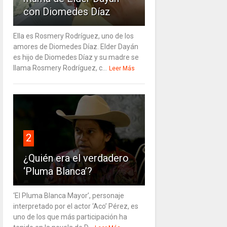
con Diomedes Díaz
Ella es Rosmery Rodríguez, uno de los
amores de Diomedes Díaz. Elder Dayán
es hijo de Diomedes Díaz y su madre se
llama Rosmery Rodríguez, c...
Leer Más
2
¿Quién era el verdadero
‘Pluma Blanca’?
‘El Pluma Blanca Mayor’, personaje
interpretado por el actor ‘Aco’ Pérez, es
uno de los que más participación ha