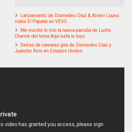
Lanzamiento de Diomedes Díaz & Alvaro Lopez
video El Pajuate en VEVO
Me mordió lo mio la nueva parodia de Lucho
Chamié del tema Aquí esta lo tuyo
Detras de camaras gira de Diomedes Díaz y
Juancho Rois en Estados Unidos