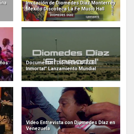
ina
Invitación de Diomedes Díaz Monterrey
Mexico Discoteca La Fe Music Hall
años
Documental “Diomedes Díaz El
Inmortal” Lanzamiento Mundial
Video Entrevista con Diomedes Díaz en
Venezuela