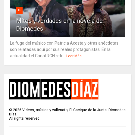
10
Mitos y verdades en la novela de
Diomedes
La fuga del músico con Patricia Acosta y otras anécdotas
son relatadas aquí por sus reales protagonistas. En la
actualidad el Canal RCN retr...
Leer Más
©
2026
Videos, música y vallenato, El Cacique de la Junta, Diomedes
Díaz
All rights reserved.