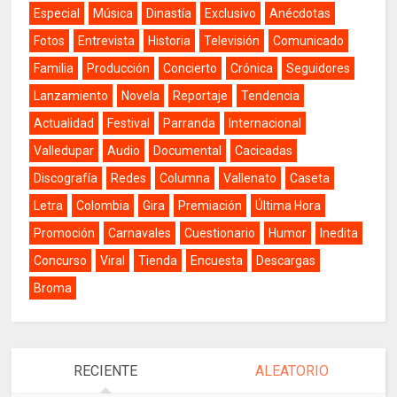
Especial
Música
Dinastía
Exclusivo
Anécdotas
Fotos
Entrevista
Historia
Televisión
Comunicado
Familia
Producción
Concierto
Crónica
Seguidores
Lanzamiento
Novela
Reportaje
Tendencia
Actualidad
Festival
Parranda
Internacional
Valledupar
Audio
Documental
Cacicadas
Discografía
Redes
Columna
Vallenato
Caseta
Letra
Colombia
Gira
Premiación
Última Hora
Promoción
Carnavales
Cuestionario
Humor
Inedita
Concurso
Viral
Tienda
Encuesta
Descargas
Broma
RECIENTE
ALEATORIO