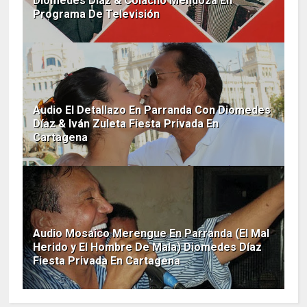
Diomedes Díaz & Colacho Mendoza En
Programa De Televisión
Audio El Detallazo En Parranda Con Diomedes
Díaz & Iván Zuleta Fiesta Privada En
Cartagena
Audio Mosaico Merengue En Parranda (El Mal
Herido y El Hombre De Mala) Diomedes Díaz
Fiesta Privada En Cartagena