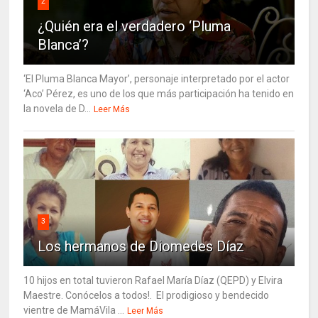
2
¿Quién era el verdadero ‘Pluma
Blanca’?
‘El Pluma Blanca Mayor’, personaje interpretado por el actor
‘Aco’ Pérez, es uno de los que más participación ha tenido en
la novela de D...
Leer Más
3
Los hermanos de Diomedes Díaz
10 hijos en total tuvieron Rafael María Díaz (QEPD) y Elvira
Maestre. Conócelos a todos!. El prodigioso y bendecido
vientre de MamáVila ...
Leer Más