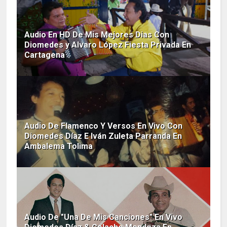
Audio En HD De Mis Mejores Dias Con
Diomedes y Alvaro López Fiesta Privada En
Cartagena
Audio De Flamenco Y Versos En Vivo Con
Diomedes Díaz E Iván Zuleta Parranda En
Ambalema Tolima
Audio De "Una De Mis Canciones" En Vivo