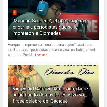
7
‘Mariano Saucedo’, el personaje que
encarna a periodistas que se la
‘montaron’ a Diomedes
Aunque no representa a una persona específica, sí tiene
similitudes con periodistas que en la vida real hablaron del
cantante. Posibl...
Leer Más
8
Virgen del Carmen dame vida, dame
salud que lo demás lo resuelvo yo…
Frase célebre del Cacique