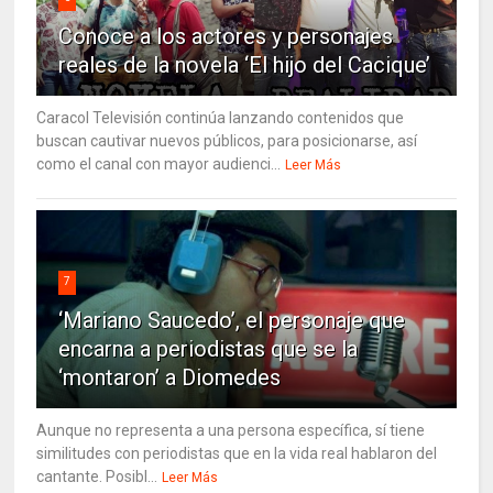
Conoce a los actores y personajes
reales de la novela ‘El hijo del Cacique’
Caracol Televisión continúa lanzando contenidos que
buscan cautivar nuevos públicos, para posicionarse, así
como el canal con mayor audienci...
Leer Más
7
‘Mariano Saucedo’, el personaje que
encarna a periodistas que se la
‘montaron’ a Diomedes
Aunque no representa a una persona específica, sí tiene
similitudes con periodistas que en la vida real hablaron del
cantante. Posibl...
Leer Más