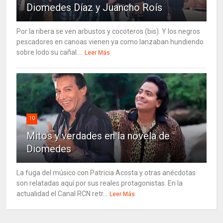
Diomedes Díaz y Juancho Roís
Por la ribera se ven arbustos y cocoteros (bis). Y los negros
pescadores en canoas vienen ya como lanzaban hundiendo
sobre lodo su cañal....
Leer Más
10
Mitos y verdades en la novela de
Diomedes
La fuga del músico con Patricia Acosta y otras anécdotas
son relatadas aquí por sus reales protagonistas. En la
actualidad el Canal RCN retr...
Leer Más