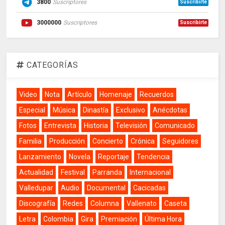
3800
Suscriptores
Suscribirte
3000000
Suscriptores
Suscribirte
CATEGORÍAS
Video
Nota
Artículo
Homenaje
Recuerdos
Especial
Música
Dinastía
Exclusivo
Anécdotas
Fotos
Entrevista
Historia
Televisión
Comunicado
Familia
Producción
Concierto
Crónica
Seguidores
Lanzamiento
Novela
Reportaje
Tendencia
Actualidad
Festival
Parranda
Internacional
Valledupar
Audio
Documental
Cacicadas
Discografía
Redes
Columna
Vallenato
Caseta
Letra
Colombia
Gira
Premiación
Última Hora