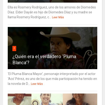
Ella es Rosmery Rodríguez, uno de los amores de Diomedes
Díaz. Elder Dayán es hijo de Diomedes Díaz y su madre se
llama Rosmery Rodríguez, c...
Leer Más
2
¿Quién era el verdadero ‘Pluma
Blanca’?
‘El Pluma Blanca Mayor’, personaje interpretado por el actor
‘Aco’ Pérez, es uno de los que más participación ha tenido en
la novela de D...
Leer Más