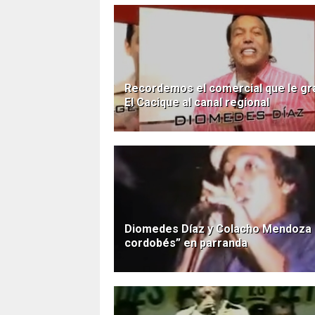
Recordemos el comercial que le gr
El Cacique al canal regional
Diomedes Díaz y Colacho Mendoza 
cordobés” en parranda