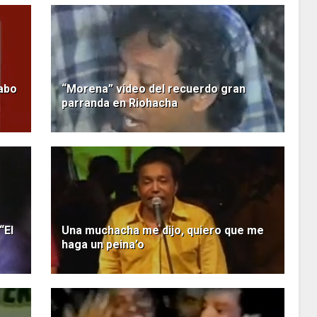
abo
“Morena” video del recuerdo gran
parranda en Riohacha
“El
Una muchacha me dijo, quiero que me
haga un peina’o