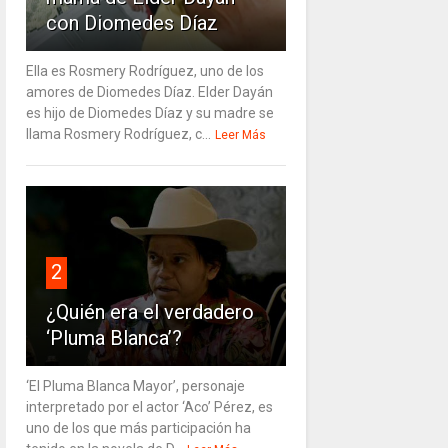
con Diomedes Díaz
Ella es Rosmery Rodríguez, uno de los
amores de Diomedes Díaz. Elder Dayán
es hijo de Diomedes Díaz y su madre se
llama Rosmery Rodríguez, c...
Leer Más
2
¿Quién era el verdadero
‘Pluma Blanca’?
‘El Pluma Blanca Mayor’, personaje
interpretado por el actor ‘Aco’ Pérez, es
uno de los que más participación ha