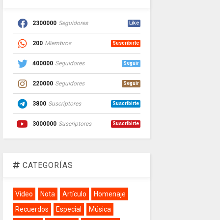
2300000
Seguidores
Like
200
Miembros
Suscribirte
400000
Seguidores
Seguir
220000
Seguidores
Seguir
3800
Suscriptores
Suscribirte
3000000
Suscriptores
Suscribirte
CATEGORÍAS
Video
Nota
Artículo
Homenaje
Recuerdos
Especial
Música