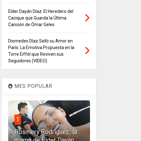
Elder Dayán Díaz: El Heredero del
Cacique que Guarda la Última
Canción de Ómar Geles
Diomedes Díaz Selló su Amor en
París: La Emotiva Propuesta en la
Torre Eiffel que Reviven sus
Seguidores (VIDEO)
MES POPULAR
1
Rosmery Rodríguez, la
mamá de Elder Dayán