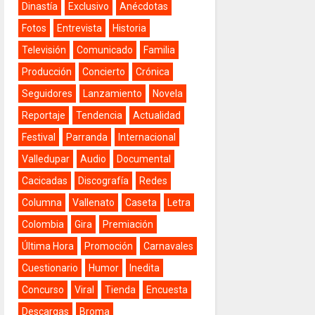
Dinastía
Exclusivo
Anécdotas
Fotos
Entrevista
Historia
Televisión
Comunicado
Familia
Producción
Concierto
Crónica
Seguidores
Lanzamiento
Novela
Reportaje
Tendencia
Actualidad
Festival
Parranda
Internacional
Valledupar
Audio
Documental
Cacicadas
Discografía
Redes
Columna
Vallenato
Caseta
Letra
Colombia
Gira
Premiación
Última Hora
Promoción
Carnavales
Cuestionario
Humor
Inedita
Concurso
Viral
Tienda
Encuesta
Descargas
Broma