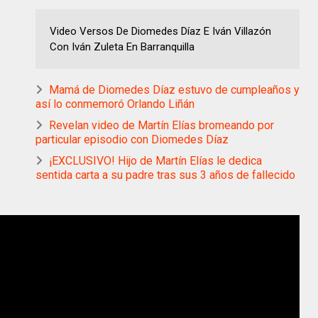
Video Versos De Diomedes Díaz E Iván Villazón
Con Iván Zuleta En Barranquilla
Mamá de Diomedes Díaz estuvo de cumpleaños y
así lo conmemoró Orlando Liñán
Revelan video de Martín Elías bromeando por
particular episodio con Diomedes Díaz
¡EXCLUSIVO! Hijo de Martín Elías le dedica
sentida carta a su padre tras sus 3 años de fallecido