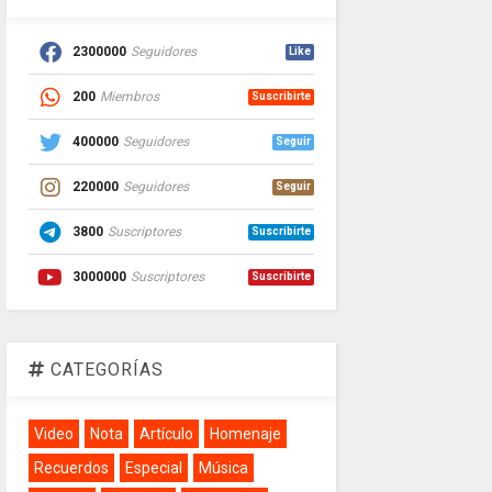
2300000
Seguidores
Like
200
Miembros
Suscribirte
400000
Seguidores
Seguir
220000
Seguidores
Seguir
3800
Suscriptores
Suscribirte
3000000
Suscriptores
Suscribirte
CATEGORÍAS
Video
Nota
Artículo
Homenaje
Recuerdos
Especial
Música