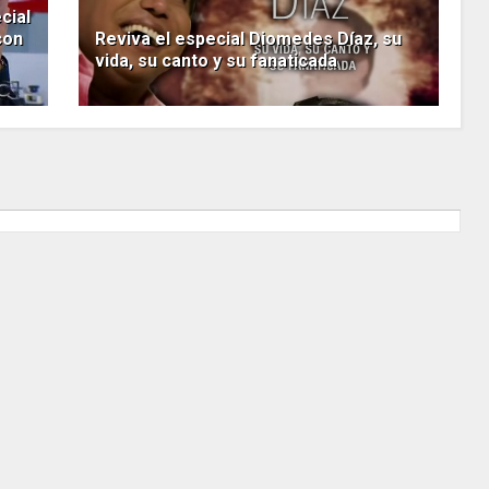
cial
con
Reviva el especial Diomedes Díaz, su
vida, su canto y su fanaticada