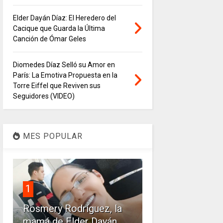
Elder Dayán Díaz: El Heredero del
Cacique que Guarda la Última
Canción de Ómar Geles
Diomedes Díaz Selló su Amor en
París: La Emotiva Propuesta en la
Torre Eiffel que Reviven sus
Seguidores (VIDEO)
MES POPULAR
1
Rosmery Rodríguez, la
mamá de Elder Dayán