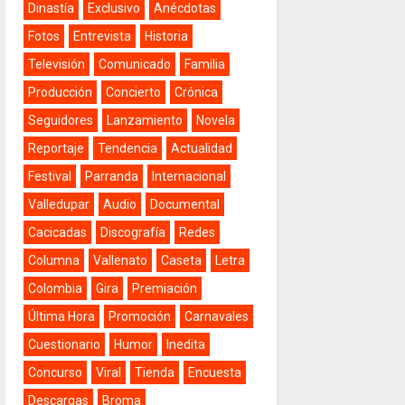
Dinastía
Exclusivo
Anécdotas
Fotos
Entrevista
Historia
Televisión
Comunicado
Familia
Producción
Concierto
Crónica
Seguidores
Lanzamiento
Novela
Reportaje
Tendencia
Actualidad
Festival
Parranda
Internacional
Valledupar
Audio
Documental
Cacicadas
Discografía
Redes
Columna
Vallenato
Caseta
Letra
Colombia
Gira
Premiación
Última Hora
Promoción
Carnavales
Cuestionario
Humor
Inedita
Concurso
Viral
Tienda
Encuesta
Descargas
Broma