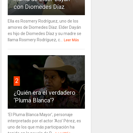
con Diomedes Díaz
Ella es Rosmery Rodríguez, uno de los
amores de Diomedes Díaz. Elder Dayán
es hijo de Diomedes Díaz y su madre se
llama Rosmery Rodríguez, c...
Leer Más
2
¿Quién era el verdadero
‘Pluma Blanca’?
‘El Pluma Blanca Mayor’, personaje
interpretado por el actor ‘Aco’ Pérez, es
uno de los que más participación ha