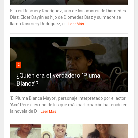
Ella es Rosmery Rodríguez, uno de los amores de Diomedes
Díaz. Elder Dayán es hijo de Diomedes Díaz y su madre se
llama Rosmery Rodríguez, c...
Leer Más
2
¿Quién era el verdadero ‘Pluma
Blanca’?
‘El Pluma Blanca Mayor’, personaje interpretado por el actor
‘Aco’ Pérez, es uno de los que más participación ha tenido en
la novela de D...
Leer Más