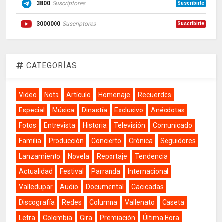
3800
Suscriptores
Suscribirte
3000000
Suscriptores
Suscribirte
CATEGORÍAS
Video
Nota
Artículo
Homenaje
Recuerdos
Especial
Música
Dinastía
Exclusivo
Anécdotas
Fotos
Entrevista
Historia
Televisión
Comunicado
Familia
Producción
Concierto
Crónica
Seguidores
Lanzamiento
Novela
Reportaje
Tendencia
Actualidad
Festival
Parranda
Internacional
Valledupar
Audio
Documental
Cacicadas
Discografía
Redes
Columna
Vallenato
Caseta
Letra
Colombia
Gira
Premiación
Última Hora