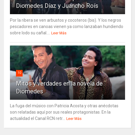
Diomedes Díaz y Juancho Roís
Por la ribera se ven arbustos y cocoteros (bis). Y los negros
pescadores en canoas vienen ya como lanzaban hundiendo
sobre lodo su cañal....
Leer Más
10
Mitos y verdades en la novela de
Diomedes
La fuga del músico con Patricia Acosta y otras anécdotas
son relatadas aquí por sus reales protagonistas. En la
actualidad el Canal RCN retr...
Leer Más