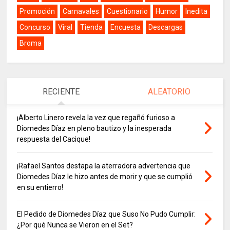
Promoción
Carnavales
Cuestionario
Humor
Inedita
Concurso
Viral
Tienda
Encuesta
Descargas
Broma
RECIENTE
ALEATORIO
¡Alberto Linero revela la vez que regañó furioso a
Diomedes Díaz en pleno bautizo y la inesperada
respuesta del Cacique!
¡Rafael Santos destapa la aterradora advertencia que
Diomedes Díaz le hizo antes de morir y que se cumplió
en su entierro!
El Pedido de Diomedes Díaz que Suso No Pudo Cumplir:
¿Por qué Nunca se Vieron en el Set?