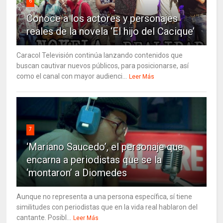
6
Conoce a los actores y personajes
reales de la novela ‘El hijo del Cacique’
Caracol Televisión continúa lanzando contenidos que
buscan cautivar nuevos públicos, para posicionarse, así
como el canal con mayor audienci...
Leer Más
7
‘Mariano Saucedo’, el personaje que
encarna a periodistas que se la
‘montaron’ a Diomedes
Aunque no representa a una persona específica, sí tiene
similitudes con periodistas que en la vida real hablaron del
cantante. Posibl...
Leer Más