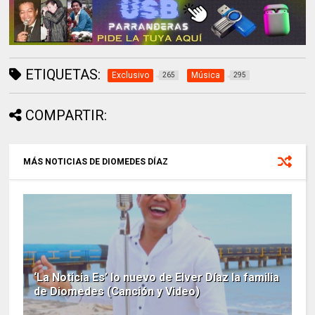
ETIQUETAS:
Exclusivo
Música
265
295
COMPARTIR:
MÁS NOTICIAS DE DIOMEDES DÍAZ
‘La Noticia Es’ lo nuevo de Elver Díaz la familia
de Diomedes (Canción y Video)