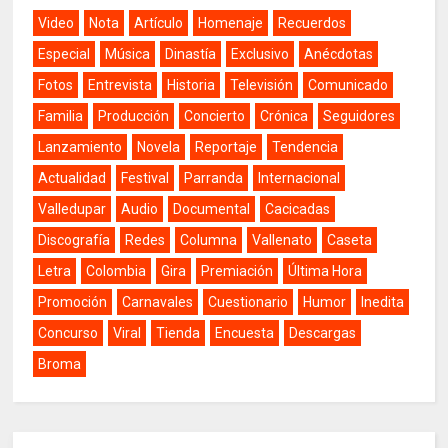
Video
Nota
Artículo
Homenaje
Recuerdos
Especial
Música
Dinastía
Exclusivo
Anécdotas
Fotos
Entrevista
Historia
Televisión
Comunicado
Familia
Producción
Concierto
Crónica
Seguidores
Lanzamiento
Novela
Reportaje
Tendencia
Actualidad
Festival
Parranda
Internacional
Valledupar
Audio
Documental
Cacicadas
Discografía
Redes
Columna
Vallenato
Caseta
Letra
Colombia
Gira
Premiación
Última Hora
Promoción
Carnavales
Cuestionario
Humor
Inedita
Concurso
Viral
Tienda
Encuesta
Descargas
Broma