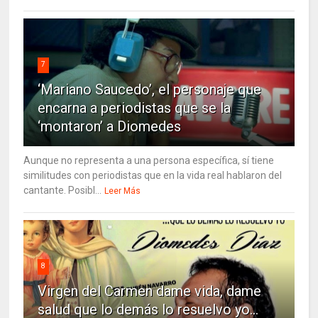
7
‘Mariano Saucedo’, el personaje que
encarna a periodistas que se la
‘montaron’ a Diomedes
Aunque no representa a una persona específica, sí tiene
similitudes con periodistas que en la vida real hablaron del
cantante. Posibl...
Leer Más
8
Virgen del Carmen dame vida, dame
salud que lo demás lo resuelvo yo…