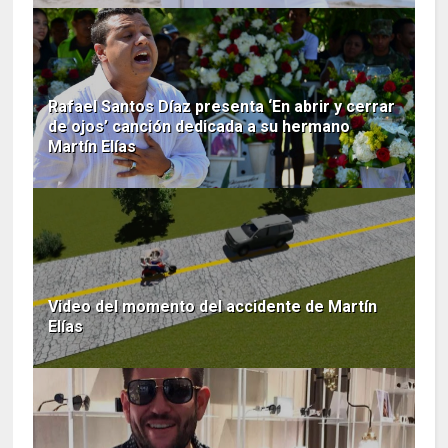
Rafael Santos Díaz presenta ‘En abrir y cerrar
de ojos’ canción dedicada a su hermano
Martín Elías
Video del momento del accidente de Martín
Elías