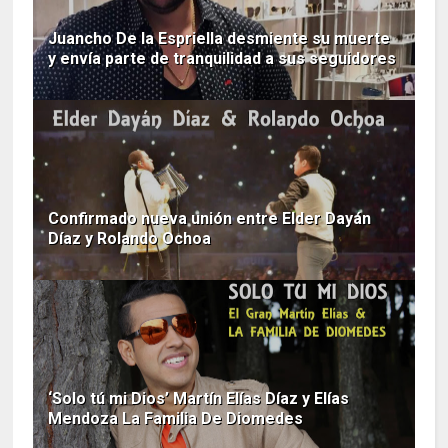
Juancho De la Espriella desmiente su muerte
y envía parte de tranquilidad a sus seguidores
Confirmado nueva unión entre Elder Dayán
Díaz y Rolando Ochoa
‘Solo tú mi Dios’ Martín Elías Díaz y Elías
Mendoza La Familia De Diomedes