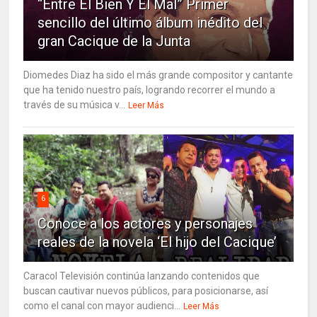
“Entre El Bien Y El Mal” Primer
sencillo del último álbum inédito del
gran Cacique de la Junta
Diomedes Diaz ha sido el más grande compositor y cantante
que ha tenido nuestro país, logrando recorrer el mundo a
través de su música v...
Leer Más
6
Conoce a los actores y personajes
reales de la novela ‘El hijo del Cacique’
Caracol Televisión continúa lanzando contenidos que
buscan cautivar nuevos públicos, para posicionarse, así
como el canal con mayor audienci...
Leer Más