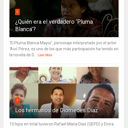
2
¿Quién era el verdadero ‘Pluma
Blanca’?
‘El Pluma Blanca Mayor’, personaje interpretado por el actor
‘Aco’ Pérez, es uno de los que más participación ha tenido en
la novela de D...
Leer Más
3
Los hermanos de Diomedes Díaz
10 hijos en total tuvieron Rafael María Díaz (QEPD) y Elvira