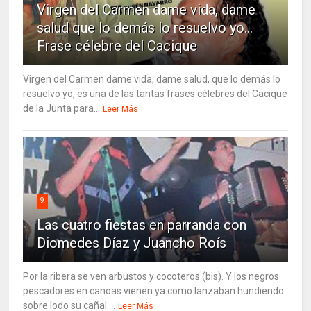
Virgen del Carmen dame vida, dame
salud que lo demás lo resuelvo yo…
Frase célebre del Cacique
Virgen del Carmen dame vida, dame salud, que lo demás lo
resuelvo yo, es una de las tantas frases célebres del Cacique
de la Junta para...
Leer Más
9
Las cuatro fiestas en parranda con
Diomedes Díaz y Juancho Roís
Por la ribera se ven arbustos y cocoteros (bis). Y los negros
pescadores en canoas vienen ya como lanzaban hundiendo
sobre lodo su cañal....
Leer Más