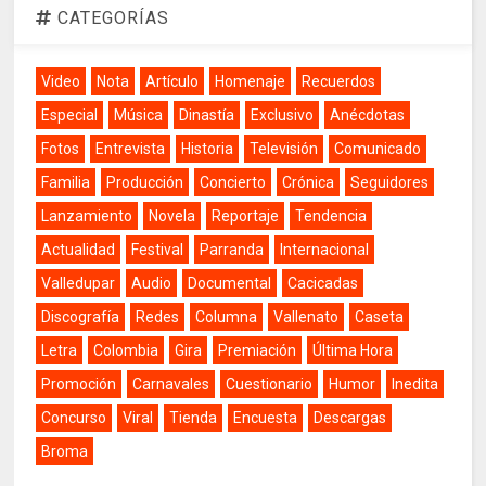
CATEGORÍAS
Video
Nota
Artículo
Homenaje
Recuerdos
Especial
Música
Dinastía
Exclusivo
Anécdotas
Fotos
Entrevista
Historia
Televisión
Comunicado
Familia
Producción
Concierto
Crónica
Seguidores
Lanzamiento
Novela
Reportaje
Tendencia
Actualidad
Festival
Parranda
Internacional
Valledupar
Audio
Documental
Cacicadas
Discografía
Redes
Columna
Vallenato
Caseta
Letra
Colombia
Gira
Premiación
Última Hora
Promoción
Carnavales
Cuestionario
Humor
Inedita
Concurso
Viral
Tienda
Encuesta
Descargas
Broma