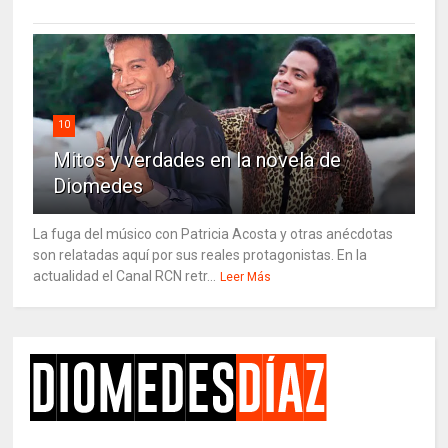
10
Mitos y verdades en la novela de
Diomedes
La fuga del músico con Patricia Acosta y otras anécdotas
son relatadas aquí por sus reales protagonistas. En la
actualidad el Canal RCN retr...
Leer Más