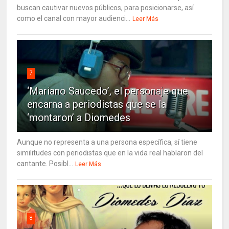
buscan cautivar nuevos públicos, para posicionarse, así
como el canal con mayor audienci...
Leer Más
7
‘Mariano Saucedo’, el personaje que
encarna a periodistas que se la
‘montaron’ a Diomedes
Aunque no representa a una persona específica, sí tiene
similitudes con periodistas que en la vida real hablaron del
cantante. Posibl...
Leer Más
8