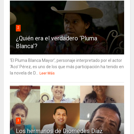
2
¿Quién era el verdadero ‘Pluma
Blanca’?
‘El Pluma Blanca Mayor’, personaje interpretado por el actor
‘Aco’ Pérez, es uno de los que más participación ha tenido en
la novela de D...
Leer Más
3
Los hermanos de Diomedes Díaz