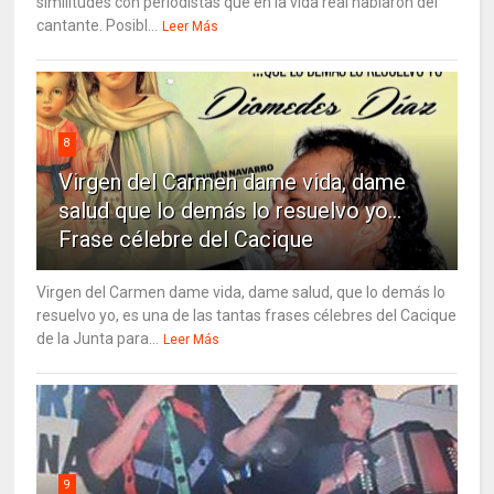
similitudes con periodistas que en la vida real hablaron del
cantante. Posibl...
Leer Más
8
Virgen del Carmen dame vida, dame
salud que lo demás lo resuelvo yo…
Frase célebre del Cacique
Virgen del Carmen dame vida, dame salud, que lo demás lo
resuelvo yo, es una de las tantas frases célebres del Cacique
de la Junta para...
Leer Más
9