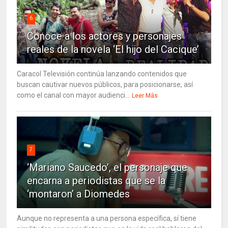
6
Conoce a los actores y personajes
reales de la novela ‘El hijo del Cacique’
Caracol Televisión continúa lanzando contenidos que
buscan cautivar nuevos públicos, para posicionarse, así
como el canal con mayor audienci...
Leer Más
7
‘Mariano Saucedo’, el personaje que
encarna a periodistas que se la
‘montaron’ a Diomedes
Aunque no representa a una persona específica, sí tiene