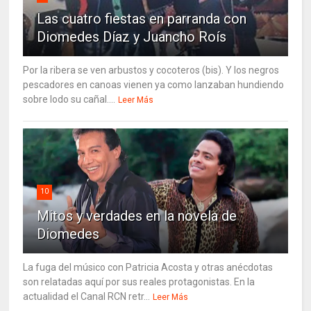
Las cuatro fiestas en parranda con
Diomedes Díaz y Juancho Roís
Por la ribera se ven arbustos y cocoteros (bis). Y los negros
pescadores en canoas vienen ya como lanzaban hundiendo
sobre lodo su cañal....
Leer Más
10
Mitos y verdades en la novela de
Diomedes
La fuga del músico con Patricia Acosta y otras anécdotas
son relatadas aquí por sus reales protagonistas. En la
actualidad el Canal RCN retr...
Leer Más