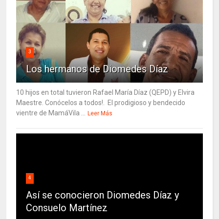
3
Los hermanos de Diomedes Díaz
10 hijos en total tuvieron Rafael María Díaz (QEPD) y Elvira
Maestre. Conócelos a todos!. El prodigioso y bendecido
vientre de MamáVila ...
Leer Más
4
Así se conocieron Diomedes Díaz y
Consuelo Martínez