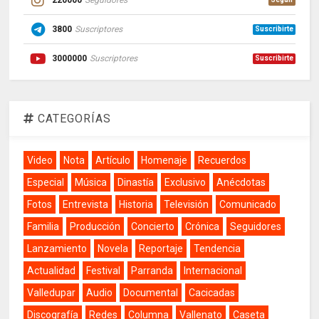
220000
Seguidores
3800
Suscriptores
Suscribirte
3000000
Suscriptores
Suscribirte
CATEGORÍAS
Video
Nota
Artículo
Homenaje
Recuerdos
Especial
Música
Dinastía
Exclusivo
Anécdotas
Fotos
Entrevista
Historia
Televisión
Comunicado
Familia
Producción
Concierto
Crónica
Seguidores
Lanzamiento
Novela
Reportaje
Tendencia
Actualidad
Festival
Parranda
Internacional
Valledupar
Audio
Documental
Cacicadas
Discografía
Redes
Columna
Vallenato
Caseta