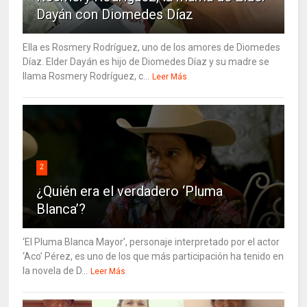
Dayán con Diomedes Díaz
Ella es Rosmery Rodríguez, uno de los amores de Diomedes
Díaz. Elder Dayán es hijo de Diomedes Díaz y su madre se
llama Rosmery Rodríguez, c...
Leer Más
2
¿Quién era el verdadero ‘Pluma
Blanca’?
‘El Pluma Blanca Mayor’, personaje interpretado por el actor
‘Aco’ Pérez, es uno de los que más participación ha tenido en
la novela de D...
Leer Más