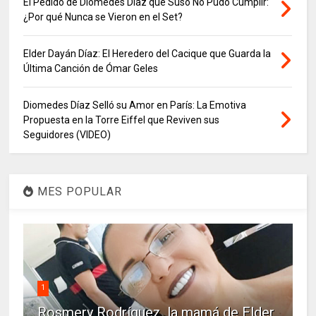
El Pedido de Diomedes Díaz que Suso No Pudo Cumplir:
¿Por qué Nunca se Vieron en el Set?
Elder Dayán Díaz: El Heredero del Cacique que Guarda la
Última Canción de Ómar Geles
Diomedes Díaz Selló su Amor en París: La Emotiva
Propuesta en la Torre Eiffel que Reviven sus
Seguidores (VIDEO)
MES POPULAR
1
Rosmery Rodríguez, la mamá de Elder