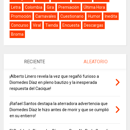
Letra
Colombia
Gira
Premiación
Última Hora
Promoción
Carnavales
Cuestionario
Humor
Inedita
Concurso
Viral
Tienda
Encuesta
Descargas
Broma
RECIENTE
ALEATORIO
¡Alberto Linero revela la vez que regañó furioso a
Diomedes Díaz en pleno bautizo y la inesperada
respuesta del Cacique!
¡Rafael Santos destapa la aterradora advertencia que
Diomedes Díaz le hizo antes de morir y que se cumplió
en su entierro!