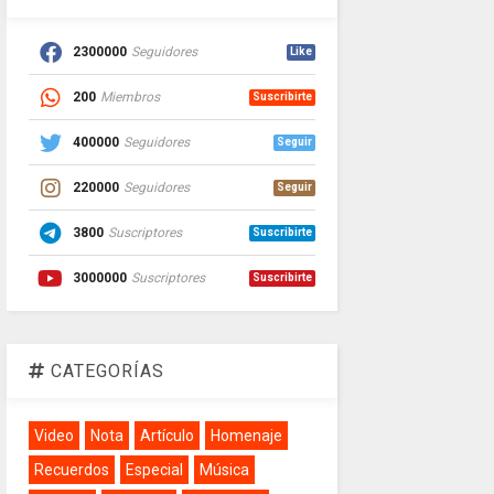
2300000
Seguidores
Like
200
Miembros
Suscribirte
400000
Seguidores
Seguir
220000
Seguidores
Seguir
3800
Suscriptores
Suscribirte
3000000
Suscriptores
Suscribirte
CATEGORÍAS
Video
Nota
Artículo
Homenaje
Recuerdos
Especial
Música