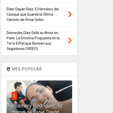
Elder Dayán Díaz: El Heredero del
Cacique que Guarda la Última
Canción de Ómar Geles
Diomedes Díaz Selló su Amor en
París: La Emotiva Propuesta en la
Torre Eiffel que Reviven sus
Seguidores (VIDEO)
MES POPULAR
1
Rosmery Rodríguez, la
mamá de Elder Dayán