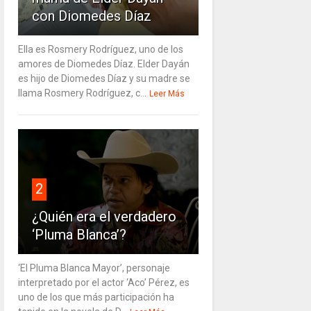
con Diomedes Díaz
Ella es Rosmery Rodríguez, uno de los
amores de Diomedes Díaz. Elder Dayán
es hijo de Diomedes Díaz y su madre se
llama Rosmery Rodríguez, c...
Leer Más
2
¿Quién era el verdadero
‘Pluma Blanca’?
‘El Pluma Blanca Mayor’, personaje
interpretado por el actor ‘Aco’ Pérez, es
uno de los que más participación ha