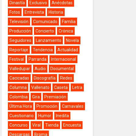
Dinastía
Exclusivo
Anécdotas
Fotos
Entrevista
Historia
Televisión
Comunicado
Familia
Producción
Concierto
Crónica
Seguidores
Lanzamiento
Novela
Reportaje
Tendencia
Actualidad
Festival
Parranda
Internacional
Valledupar
Audio
Documental
Cacicadas
Discografía
Redes
Columna
Vallenato
Caseta
Letra
Colombia
Gira
Premiación
Última Hora
Promoción
Carnavales
Cuestionario
Humor
Inedita
Concurso
Viral
Tienda
Encuesta
Descargas
Broma