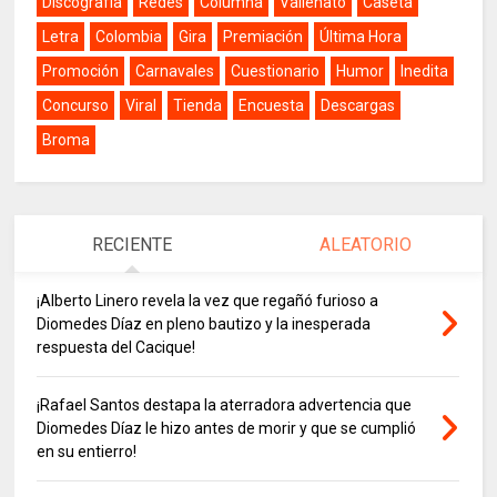
Discografía
Redes
Columna
Vallenato
Caseta
Letra
Colombia
Gira
Premiación
Última Hora
Promoción
Carnavales
Cuestionario
Humor
Inedita
Concurso
Viral
Tienda
Encuesta
Descargas
Broma
RECIENTE
ALEATORIO
¡Alberto Linero revela la vez que regañó furioso a
Diomedes Díaz en pleno bautizo y la inesperada
respuesta del Cacique!
¡Rafael Santos destapa la aterradora advertencia que
Diomedes Díaz le hizo antes de morir y que se cumplió
en su entierro!