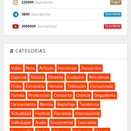
220000
Seguidores
Seguir
3800
Suscriptores
Suscribirte
3000000
Suscriptores
Suscribirte
CATEGORÍAS
Video
Nota
Artículo
Homenaje
Recuerdos
Especial
Música
Dinastía
Exclusivo
Anécdotas
Fotos
Entrevista
Historia
Televisión
Comunicado
Familia
Producción
Concierto
Crónica
Seguidores
Lanzamiento
Novela
Reportaje
Tendencia
Actualidad
Festival
Parranda
Internacional
Valledupar
Audio
Documental
Cacicadas