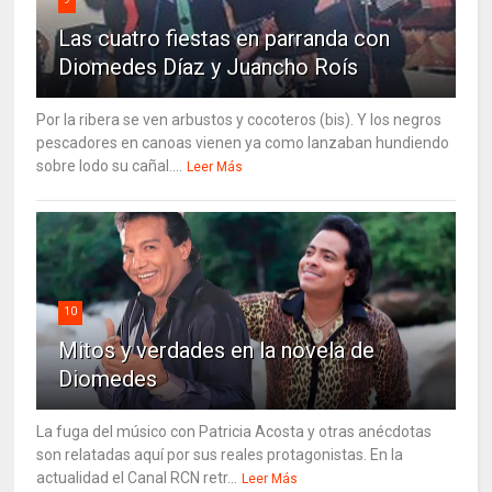
Las cuatro fiestas en parranda con
Diomedes Díaz y Juancho Roís
Por la ribera se ven arbustos y cocoteros (bis). Y los negros
pescadores en canoas vienen ya como lanzaban hundiendo
sobre lodo su cañal....
Leer Más
10
Mitos y verdades en la novela de
Diomedes
La fuga del músico con Patricia Acosta y otras anécdotas
son relatadas aquí por sus reales protagonistas. En la
actualidad el Canal RCN retr...
Leer Más