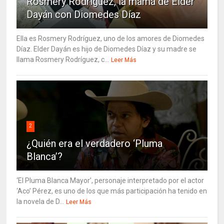
Rosmery Rodríguez, la mamá de Elder
Dayán con Diomedes Díaz
Ella es Rosmery Rodríguez, uno de los amores de Diomedes
Díaz. Elder Dayán es hijo de Diomedes Díaz y su madre se
llama Rosmery Rodríguez, c...
Leer Más
2
¿Quién era el verdadero ‘Pluma
Blanca’?
‘El Pluma Blanca Mayor’, personaje interpretado por el actor
‘Aco’ Pérez, es uno de los que más participación ha tenido en
la novela de D...
Leer Más